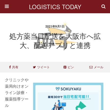
LOGISTICS TODAY
2021年9月1日
処方薬当日配送を大阪市へ拡
大、配送アプリと連携
共有
ツイート
ピン
メール
クリニックや
薬局向けオン
ライン診療・
服薬指導ツー
ル