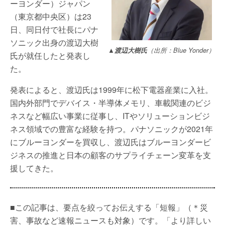
ーヨンダー）ジャパン
（東京都中央区）は23
日、同日付で社長にパナ
ソニック出身の渡辺大樹
▲渡辺大樹氏
（出所：Blue Yonder）
氏が就任したと発表し
た。
発表によると、渡辺氏は1999年に松下電器産業に入社。
国内外部門でデバイス・半導体メモリ、車載関連のビジ
ネスなど幅広い事業に従事し、ITやソリューションビジ
ネス領域での豊富な経験を持つ。パナソニックが2021年
にブルーヨンダーを買収し、渡辺氏はブルーヨンダービ
ジネスの推進と日本の顧客のサプライチェーン変革を支
援してきた。
■この記事は、要点を絞ってお伝えする「短報」（＊災
害、事故など速報ニュースも対象）です。「より詳しい