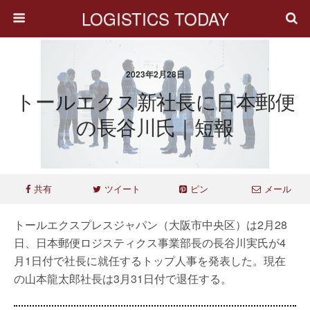
LOGISTICS TODAY
2023年2月28日
トールエクス新社長に日本郵便
の長谷川氏｜短報
共有
ツイート
ピン
メール
トールエクスプレスジャパン（大阪市中央区）は2月28
日、日本郵便ロジスティクス事業部長の長谷川実氏が4
月1日付で社長に就任するトップ人事を発表した。現在
の山本龍太郎社長は3月31日付で退任する。