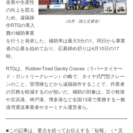
改善や生産性
の向上を図る
ため、遠隔操
（出所：国土交通省）
作RTGの導入
費の補助事業
を行うと発表した。補助率は最大3分の1。同日から事業
者の公募を始めており、応募締め切りは4月10日の17
時。
RTGは、Rubber-Tired Gantry Cranes（ラバータイヤー
ド・ガントリークレーン）の略で、タイヤ式門型クレー
ンのこと。管理棟などから遠隔操作することで、作業者
の労務を軽減するのが狙いだ。補助の対象は、苫小牧港
や京浜港、神戸港、博多港など全国13港で業務する一般
港湾運送事業者やターミナル運営者ら。
■この記事は、要点を絞ってお伝えする「短報」（＊災