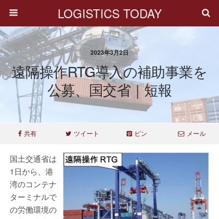
LOGISTICS TODAY
2023年3月2日
遠隔操作RTG導入の補助事業を
公募、国交省｜短報
共有
ツイート
ピン
メール
国土交通省は
1日から、港
湾のコンテナ
ターミナルで
の労働環境の