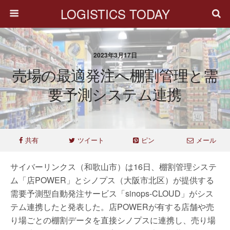
LOGISTICS TODAY
2023年3月17日
売場の最適発注へ棚割管理と需
要予測システム連携
共有
ツイート
ピン
メール
サイバーリンクス（和歌山市）は16日、棚割管理システ
ム「店POWER」とシノプス（大阪市北区）が提供する
需要予測型自動発注サービス「sinops-CLOUD」がシス
テム連携したと発表した。店POWERが有する店舗や売
り場ごとの棚割データを直接シノプスに連携し、売り場