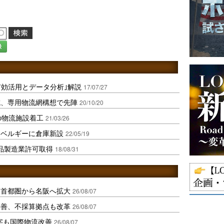
録
有効活用とデータ分析｣解説
17/07/27
成、専用物流網構想で先陣
20/10/20
の物流施設着工
21/03/26
、ベルギーに倉庫新設
22/05/19
品製造業許可取得
18/08/31
、首都圏から名阪へ拡大
26/08/07
に改善、不採算拠点も改革
26/08/07
字も国際物流改善
26/08/07