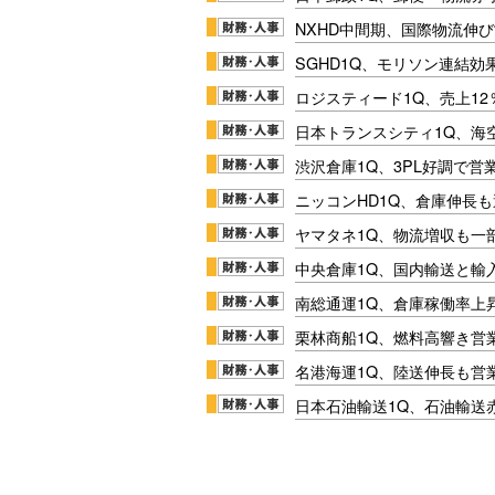
NXHD中間期、国際物流伸び
SGHD1Q、モリソン連結効
ロジスティード1Q、売上1
日本トランスシティ1Q、海
渋沢倉庫1Q、3PL好調で営
ニッコンHD1Q、倉庫伸長
ヤマタネ1Q、物流増収も一
中央倉庫1Q、国内輸送と輸
南総通運1Q、倉庫稼働率上
栗林商船1Q、燃料高響き営
名港海運1Q、陸送伸長も営業
日本石油輸送1Q、石油輸送