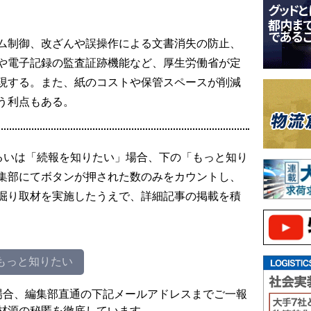
ム制御、改ざんや誤操作による文書消失の防止、
や電子記録の監査証跡機能など、厚生労働省が定
現する。また、紙のコストや保管スペースが削減
う利点もある。
るいは「続報を知りたい」場合、下の「もっと知り
集部にてボタンが押された数のみをカウントし、
掘り取材を実施したうえで、詳細記事の掲載を積
もっと知りたい
場合、編集部直通の下記メールアドレスまでご一報
材源の秘匿を徹底しています。