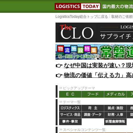
LOGISTIC
LogisticsToday総合トップに戻る
取材のご依頼
👉️
なぜ中国は実装が速い？現
👉️
物流の価値「伝える力」高
ピックアップテーマ
テーマ一覧
スペシャルコンテンツ一覧