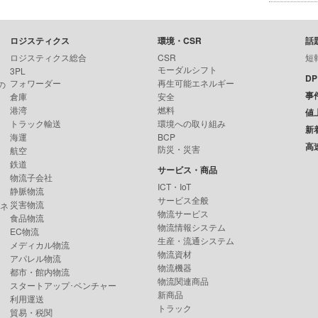
ロジスティクス
環境・CSR
話
ロジスティクス総合
CSR
短
モーダルシフト
3PL
D
フォワーダー
再生可能エネルギー
の
事
倉庫
安全
港湾
燃料
値
トラック輸送
環境への取り組み
新
海運
BCP
高
防災・災害
航空
鉄道
サービス・商品
物流子会社
ICT・IoT
静脈物流
サービス全般
災害物流
ンネ
物流サービス
食品物流
物流情報システム
EC物流
生産・流通システム
メディカル物流
物流資材
アパレル物流
物流機器
都市・館内物流
物流関連商品
スタートアップ･ベンチャー
新商品
利用運送
トラック
貿易・税関