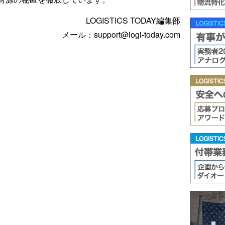
LOGISTICS TODAY編集部
メール：support@logi-today.com