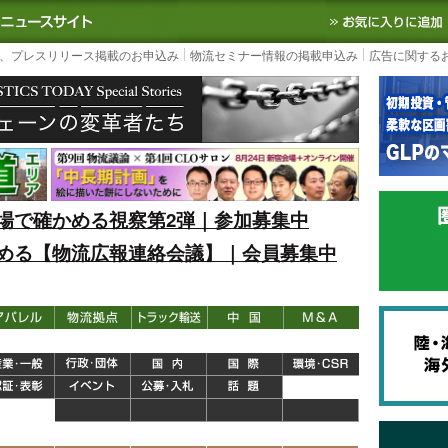
S TODAY｜国内最大の物流ニュースサイト
3PL, SCMなど国内外の最新の物流
、プレスリリース掲載のお申込み
物流セミナー情報の掲載申込み
広告に関する
場で確かめる視察第2弾｜参加募集中
める【物流広報連絡会議】｜会員募集中