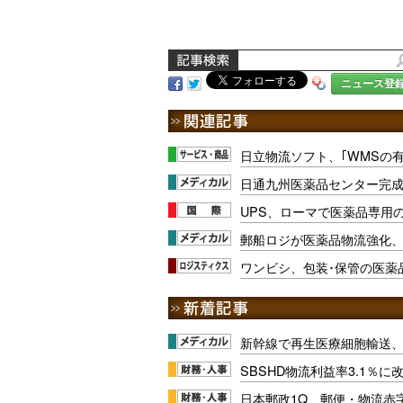
ニュース登
日立物流ソフト、｢WMSの
日通九州医薬品センター完
UPS、ローマで医薬品専用
郵船ロジが医薬品物流強化
ワンビシ、包装･保管の医薬
新幹線で再生医療細胞輸送
SBSHD物流利益率3.1％
日本郵政1Q、郵便・物流赤