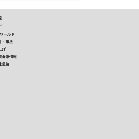
題
報
Pワールド
件・事故
上げ
着倉庫情報
速道路