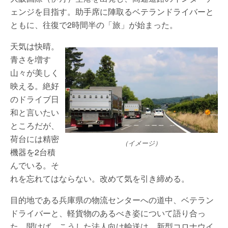
ェンジを目指す。助手席に陣取るベテランドライバーと
ともに、往復で2時間半の「旅」が始まった。
天気は快晴。
青さを増す
山々が美しく
映える。絶好
のドライブ日
和と言いたい
ところだが、
荷台には精密
（イメージ）
機器を2台積
んでいる。そ
れを忘れてはならない。改めて気を引き締める。
目的地である兵庫県の物流センターへの道中、ベテラン
ドライバーと、軽貨物のあるべき姿について語り合っ
た。聞けば、こうした法人向け輸送は、新型コロナウイ