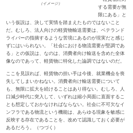
（イメージ）
する需要が無
限にある」と
いう仮説は、決して実情を踏まえたものではないこと
だ。むしろ、法人向けの軽貨物輸送需要は、ベテランド
ライバーの指摘するような苦境にあるのが現実だと感じ
ずにはいられない。「社会における物流需要が堅調であ
る」との仮説は、なのは、消費者向け輸送を含めた全体
像なのであって、軽貨物に特化した論調ではないのだ。
ここを見誤れば、軽貨物の担い手は今後、就業機会を喪
失してしまいかねない。消費者向け輸送需要について
も、無限に拡大を続けることはあり得ない。むしろ、人
口減少時代に突入して、いずれは縮小局面に直面するこ
とも想定しておかなければならない。社会に不可欠なイ
ンフラである物流という機能は、あらゆる現象を敏感に
反映する存在であることを、改めて認識しておく必要が
あるだろう。（つづく）