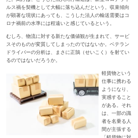
ルス禍を契機として大幅に落ち込んだという。収束傾向
が顕著な現状にあっても、こうした法人の輸送需要はコ
ロナ禍前の水準には程遠いと感じているという。
むしろ、物流に対する新たな価値観が生まれて、サービ
スそのものが変質してしまったのではないか。ベテラン
ドライバーの分析は、まさに正鵠（せいこく）を射てい
るのではないだろうか。
軽貨物という
仕事に携わる
ようになり、
実感すること
がある。それ
は、一部の識
者を名乗る人
間が主張する
「軽貨物に対