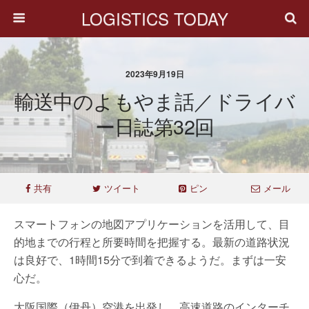
LOGISTICS TODAY
2023年9月19日
輸送中のよもやま話／ドライバ
ー日誌第32回
共有
ツイート
ピン
メール
スマートフォンの地図アプリケーションを活用して、目
的地までの行程と所要時間を把握する。最新の道路状況
は良好で、1時間15分で到着できるようだ。まずは一安
心だ。
大阪国際（伊丹）空港を出発し、高速道路のインターチ