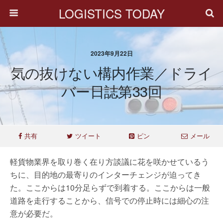
LOGISTICS TODAY
2023年9月22日
気の抜けない構内作業／ドライ
バー日誌第33回
共有
ツイート
ピン
メール
軽貨物業界を取り巻く在り方談議に花を咲かせているう
ちに、目的地の最寄りのインターチェンジが迫ってき
た。ここからは10分足らずで到着する。ここからは一般
道路を走行することから、信号での停止時には細心の注
意が必要だ。