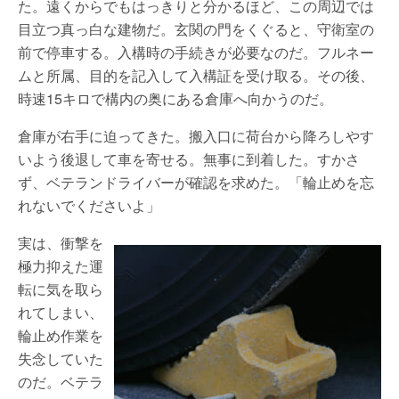
た。遠くからでもはっきりと分かるほど、この周辺では
目立つ真っ白な建物だ。玄関の門をくぐると、守衛室の
前で停車する。入構時の手続きが必要なのだ。フルネー
ムと所属、目的を記入して入構証を受け取る。その後、
時速15キロで構内の奥にある倉庫へ向かうのだ。
倉庫が右手に迫ってきた。搬入口に荷台から降ろしやす
いよう後退して車を寄せる。無事に到着した。すかさ
ず、ベテランドライバーが確認を求めた。「輪止めを忘
れないでくださいよ」
実は、衝撃を
極力抑えた運
転に気を取ら
れてしまい、
輪止め作業を
失念していた
のだ。ベテラ