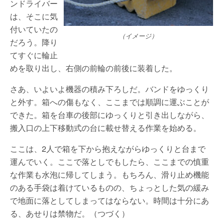
ンドライバー
は、そこに気
付いていたの
（イメージ）
だろう。降り
てすぐに輪止
めを取り出し、右側の前輪の前後に装着した。
さあ、いよいよ機器の積み下ろしだ。バンドをゆっくり
と外す。箱への傷もなく、ここまでは順調に運ぶことが
できた。箱を台車の後部にゆっくりと引き出しながら、
搬入口の上下移動式の台に載せ替える作業を始める。
ここは、2人で箱を下から抱えながらゆっくりと台まで
運んでいく。ここで落としでもしたら、ここまでの慎重
な作業も水泡に帰してしまう。もちろん、滑り止め機能
のある手袋は着けているものの、ちょっとした気の緩み
で地面に落としてしまってはならない。時間は十分にあ
る、あせりは禁物だ。（つづく）