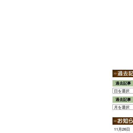
過去記事
過去記事
11月26日