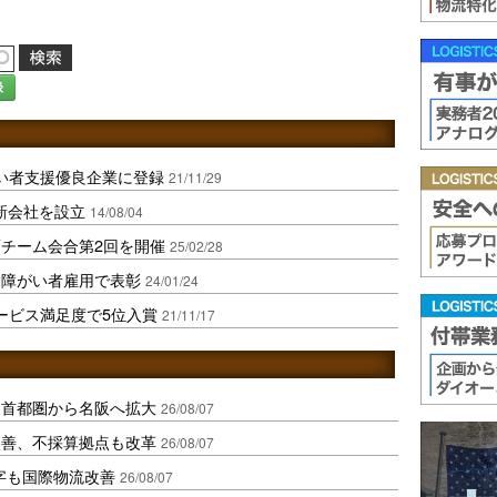
録
い者支援優良企業に登録
21/11/29
新会社を設立
14/08/04
チーム会合第2回を開催
25/02/28
ら障がい者雇用で表彰
24/01/24
ービス満足度で5位入賞
21/11/17
、首都圏から名阪へ拡大
26/08/07
に改善、不採算拠点も改革
26/08/07
字も国際物流改善
26/08/07