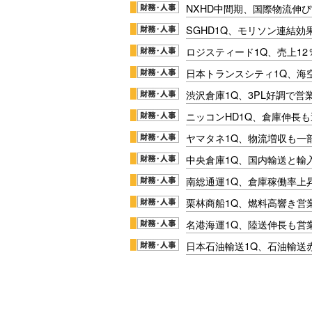
NXHD中間期、国際物流伸び
SGHD1Q、モリソン連結効
ロジスティード1Q、売上1
日本トランスシティ1Q、海
渋沢倉庫1Q、3PL好調で営
ニッコンHD1Q、倉庫伸長
ヤマタネ1Q、物流増収も一
中央倉庫1Q、国内輸送と輸
南総通運1Q、倉庫稼働率上
栗林商船1Q、燃料高響き営
名港海運1Q、陸送伸長も営業
日本石油輸送1Q、石油輸送