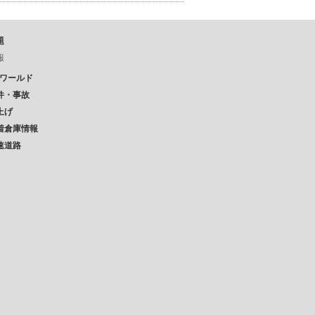
題
報
Pワールド
件・事故
上げ
着倉庫情報
速道路