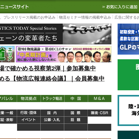
S TODAY｜国内最大の物流ニュースサイト
3PL, SCMなど国内外の最新の物流
、プレスリリース掲載のお申込み
物流セミナー情報の掲載申込み
広告に関する
場で確かめる視察第2弾｜参加募集中
める【物流広報連絡会議】｜会員募集中