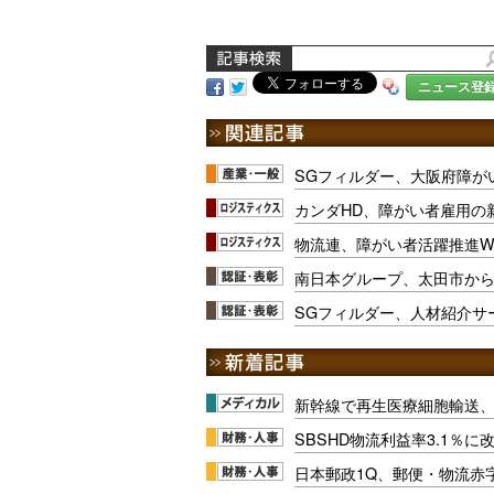
ニュース登
SGフィルダー、大阪府障が
カンダHD、障がい者雇用の
物流連、障がい者活躍推進W
南日本グループ、太田市か
SGフィルダー、人材紹介サ
新幹線で再生医療細胞輸送
SBSHD物流利益率3.1％
日本郵政1Q、郵便・物流赤