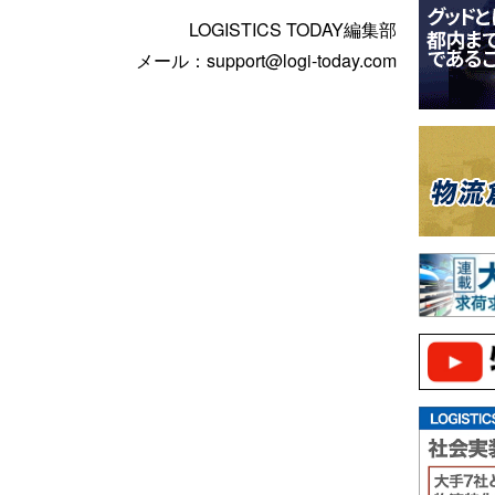
LOGISTICS TODAY編集部
メール：support@logi-today.com