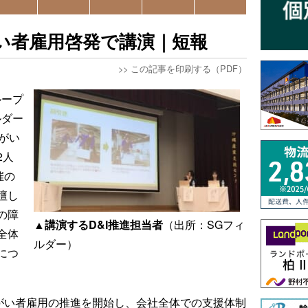
い者雇用啓発で講演｜短報
>>
この記事を印刷する（PDF）
ループ
ルダー
がい
2人
催の
壇し
の障
▲講演するD&I推進担当者
（出所：SGフィ
全体
ルダー）
につ
障がい者雇用の推進を開始し、会社全体での支援体制