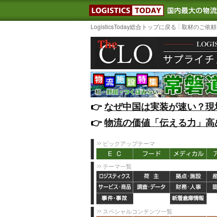
LOGISTIC
LogisticsToday総合トップに戻る
取材のご依頼
👉️
なぜ中国は実装が速い？現
👉️
物流の価値「伝える力」高
ピックアップテーマ
テーマ一覧
スペシャルコンテンツ一覧