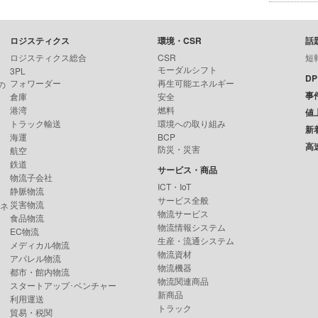
ロジスティクス
環境・CSR
話
ロジスティクス総合
CSR
短
モーダルシフト
3PL
D
フォワーダー
再生可能エネルギー
の
事
倉庫
安全
港湾
燃料
値
トラック輸送
環境への取り組み
新
海運
BCP
高
防災・災害
航空
鉄道
サービス・商品
物流子会社
ICT・IoT
静脈物流
サービス全般
災害物流
ンネ
物流サービス
食品物流
物流情報システム
EC物流
生産・流通システム
メディカル物流
物流資材
アパレル物流
物流機器
都市・館内物流
物流関連商品
スタートアップ･ベンチャー
新商品
利用運送
トラック
貿易・税関