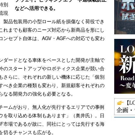
特別
などへ活用できる。
流現
。製品包装用の小型ロール紙を損傷なく荷役でき
これまでも顧客のニーズ対応から新商品を形にし
ンセプト自体は、AGV・AGFへの対応でも変わ
ンダードとなる車体をベースとした開発が主軸で
内外のスタートアップやロボティクス企業が競い合
もさらに、それぞれの新しい機体に応じた「個別
すべき企業の種類も変わり、新規顧客それぞれの
らなる開発力の強化も必要となる。
チームがおり、無人化が先行するエリアでの事例
ウを取り込める体制もあります」（奥井氏）。日
GF市場であるが故に、同社にとっては先行する海
を切るチャンスも広がる。