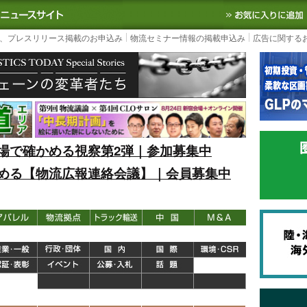
S TODAY｜国内最大の物流ニュースサイト
3PL, SCMなど国内外の最新の物流
、プレスリリース掲載のお申込み
物流セミナー情報の掲載申込み
広告に関する
場で確かめる視察第2弾｜参加募集中
める【物流広報連絡会議】｜会員募集中