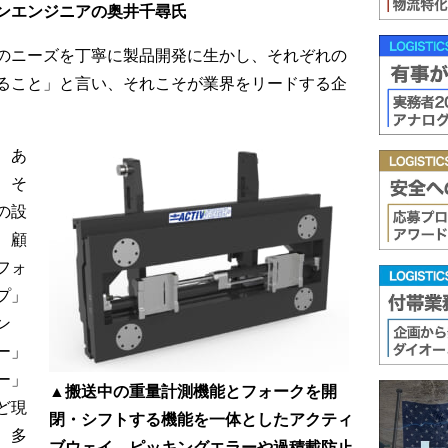
ンエンジニアの奥井千尋氏
のニーズを丁寧に製品開発に生かし、それぞれの
ること」と言い、それこそが業界をリードする企
、あ
、そ
の設
、顧
フォ
プ」
ン
ー」
ー」
▲搬送中の重量計測機能とフォークを開
ど現
閉・シフトする機能を一体としたアクティ
、多
ブウェイ。ピッキングエラーや過積載防止