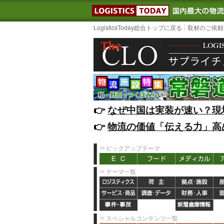
LOGISTIC
LogisticsToday総合トップに戻る
取材のご依頼
👉️
なぜ中国は実装が速い？現
👉️
物流の価値「伝える力」高
ピックアップテーマ
テーマ一覧
スペシャルコンテンツ一覧