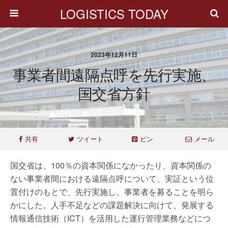
LOGISTICS TODAY
2023年12月11日
事業者間遠隔点呼を先行実施、
国交省方針
共有
ツイート
ピン
メール
国交省は、100％の資本関係になかったり、資本関係の
ない事業者間における遠隔点呼について、実証という位
置付けのもとで、先行実施し、事業者を募ることを明ら
かにした。人手不足などの課題解決に向けて、発展する
情報通信技術（ICT）を活用した運行管理業務などにつ