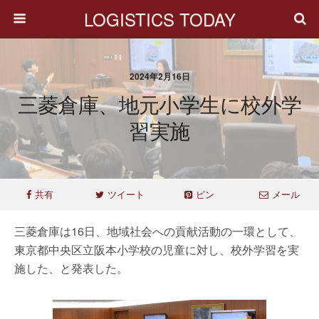
LOGISTICS TODAY
2024年2月16日
三菱倉庫、地元小学生に校外学
習実施
共有
ツイート
ピン
メール
三菱倉庫は16日、地域社会への貢献活動の一環として、
東京都中央区立阪本小学校の児童に対し、校外学習を実
施した、と発表した。