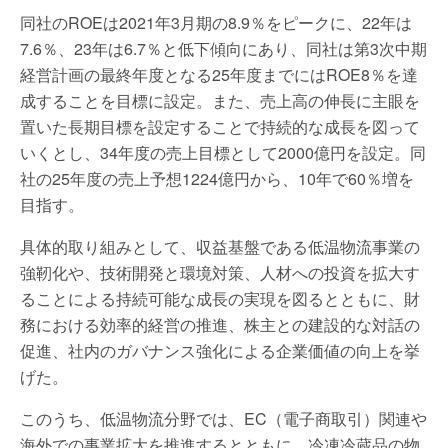
同社のROEは2021年3月期の8.9％をピークに、22年は
7.6％、23年は6.7％と低下傾向にあり、同社は第3次中期
経営計画の最終年度となる25年度までにはROE8％を達
成することを目標に設定。また、売上高の伸長に主眼を
置いた長期目標を設定することで持続的な成長を図って
いくとし、34年度の売上目標として2000億円を設定。同
社の25年度の売上予想1224億円から、10年で60％増を
目指す。
具体的取り組みとして、収益基盤である低温物流事業の
強靭化や、技術開発と環境対策、人材への投資を拡大す
ることによる持続可能な成長の実現を図るとともに、財
務における効率的経営の推進、株主との建設的な対話の
促進、社内のガバナンス強化による企業価値の向上を挙
げた。
このうち、低温物流分野では、EC（電子商取引）関連や
海外での事業拡大を推進するとともに、冷凍冷蔵品の物