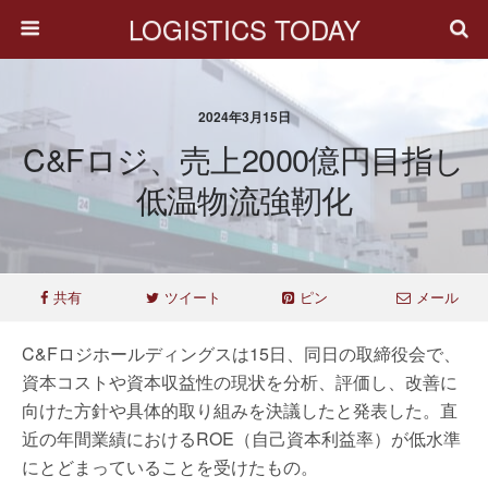
LOGISTICS TODAY
2024年3月15日
C&Fロジ、売上2000億円目指し
低温物流強靭化
共有
ツイート
ピン
メール
C&Fロジホールディングスは15日、同日の取締役会で、
資本コストや資本収益性の現状を分析、評価し、改善に
向けた方針や具体的取り組みを決議したと発表した。直
近の年間業績におけるROE（自己資本利益率）が低水準
にとどまっていることを受けたもの。