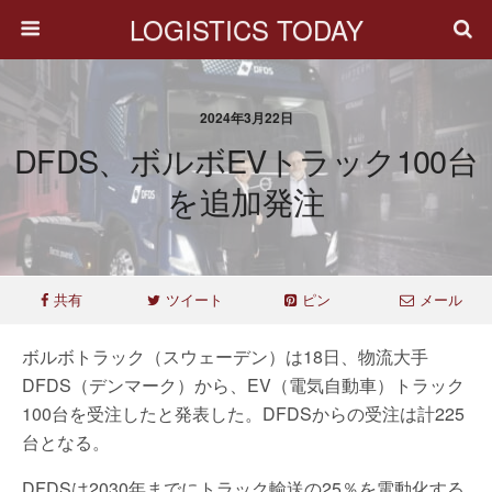
LOGISTICS TODAY
2024年3月22日
DFDS、ボルボEVトラック100台
を追加発注
共有
ツイート
ピン
メール
ボルボトラック（スウェーデン）は18日、物流大手
DFDS（デンマーク）から、EV（電気自動車）トラック
100台を受注したと発表した。DFDSからの受注は計225
台となる。
DFDSは2030年までにトラック輸送の25％を電動化する