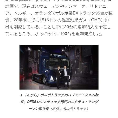
計画で、現在はスウェーデンやデンマーク、リトアニ
ア、ベルギー、オランダでボルボ製EVトラック95台が稼
働。23年末までに1516トンの温室効果ガス（GHG）排
出を削減している。ことし中に30台の追加納入を予定し
ているところ、さらに今回、100台を追加発注した。
▲（左から）ボルボトラックのロジャー・アルム社
長、DFDSロジスティック部門のニクラス・アンダ
ーソン副社長
（出所：ボルボトラック）