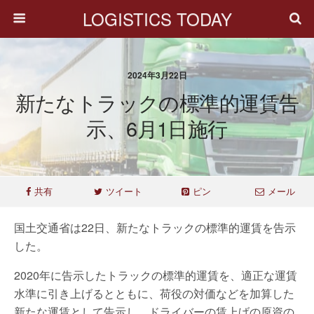
LOGISTICS TODAY
2024年3月22日
新たなトラックの標準的運賃告
示、6月1日施行
共有
ツイート
ピン
メール
国土交通省は22日、新たなトラックの標準的運賃を告示
した。
2020年に告示したトラックの標準的運賃を、適正な運賃
水準に引き上げるとともに、荷役の対価などを加算した
新たな運賃として告示し、ドライバーの賃上げの原資の