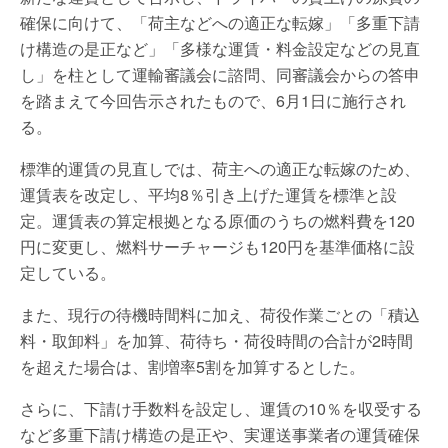
確保に向けて、「荷主などへの適正な転嫁」「多重下請
け構造の是正など」「多様な運賃・料金設定などの見直
し」を柱として運輸審議会に諮問、同審議会からの答申
を踏まえて今回告示されたもので、6月1日に施行され
る。
標準的運賃の見直しでは、荷主への適正な転嫁のため、
運賃表を改定し、平均8％引き上げた運賃を標準と設
定。運賃表の算定根拠となる原価のうちの燃料費を120
円に変更し、燃料サーチャージも120円を基準価格に設
定している。
また、現行の待機時間料に加え、荷役作業ごとの「積込
料・取卸料」を加算、荷待ち・荷役時間の合計が2時間
を超えた場合は、割増率5割を加算するとした。
さらに、下請け手数料を設定し、運賃の10％を収受する
など多重下請け構造の是正や、実運送事業者の運賃確保