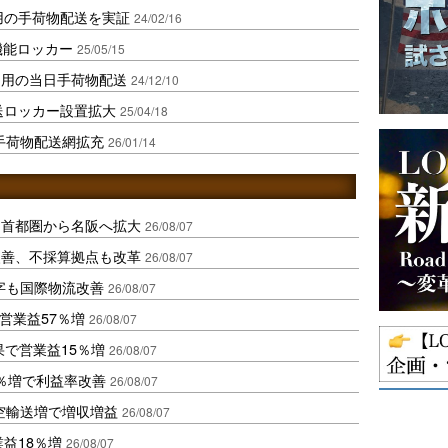
用の手荷物配送を実証
24/02/16
機能ロッカー
25/05/15
利用の当日手荷物配送
24/12/10
送ロッカー設置拡大
25/04/18
で手荷物配送網拡充
26/01/14
、首都圏から名阪へ拡大
26/08/07
に改善、不採算拠点も改革
26/08/07
字も国際物流改善
26/08/07
営業益57％増
26/08/07
果で営業益15％増
26/08/07
2％増で利益率改善
26/08/07
空輸送増で増収増益
26/08/07
業益18％増
26/08/07