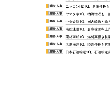
ニッコンHD1Q、倉庫伸長
ヤマタネ1Q、物流増収も一
中央倉庫1Q、国内輸送と輸
南総通運1Q、倉庫稼働率上
栗林商船1Q、燃料高響き営
名港海運1Q、陸送伸長も営業
日本石油輸送1Q、石油輸送