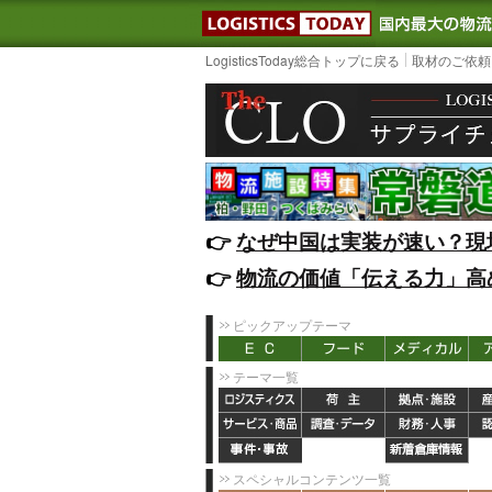
LOGISTIC
LogisticsToday総合トップに戻る
取材のご依頼
👉️
なぜ中国は実装が速い？現
👉️
物流の価値「伝える力」高
ピックアップテーマ
テーマ一覧
スペシャルコンテンツ一覧