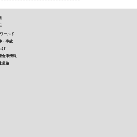
題
報
Pワールド
件・事故
上げ
着倉庫情報
速道路