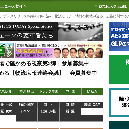
S TODAY｜国内最大の物流ニュースサイト
3PL, SCMなど国内外の最新の物流
、プレスリリース掲載のお申込み
物流セミナー情報の掲載申込み
広告に関する
場で確かめる視察第2弾｜参加募集中
める【物流広報連絡会議】｜会員募集中