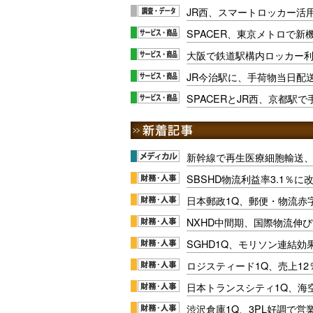
JR西、スマートロッカー活
SPACER、東京メトロで新
大阪で鉄道駅構内ロッカー
JR今治駅に、手荷物当日配
SPACERとJR西、京都駅
新幹線で再生医療細胞輸送
SBSHD物流利益率3.1％
日本郵政1Q、郵便・物流赤
NXHD中間期、国際物流伸び
SGHD1Q、モリソン連結効
ロジスティード1Q、売上1
日本トランスシティ1Q、海
渋沢倉庫1Q、3PL好調で営