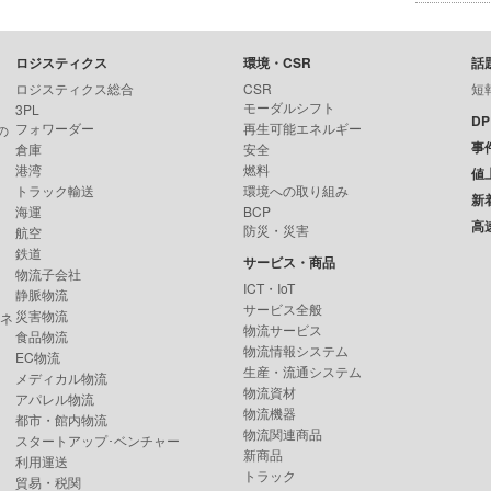
ロジスティクス
環境・CSR
話
ロジスティクス総合
CSR
短
モーダルシフト
3PL
D
フォワーダー
再生可能エネルギー
の
事
倉庫
安全
港湾
燃料
値
トラック輸送
環境への取り組み
新
海運
BCP
高
防災・災害
航空
鉄道
サービス・商品
物流子会社
ICT・IoT
静脈物流
サービス全般
災害物流
ンネ
物流サービス
食品物流
物流情報システム
EC物流
生産・流通システム
メディカル物流
物流資材
アパレル物流
物流機器
都市・館内物流
物流関連商品
スタートアップ･ベンチャー
新商品
利用運送
トラック
貿易・税関