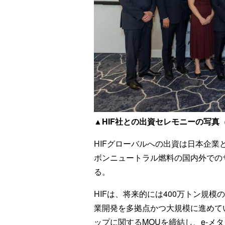
▲HIF社との出資セレモニーの写真
HIFグローバルへの出資は日本企
ボンニュートラル燃料の国内外での
る。
HIFは、将来的には400万トン規
業開発を多拠点かつ大規模に進めてい
ップに関するMOUを締結し、e-メ