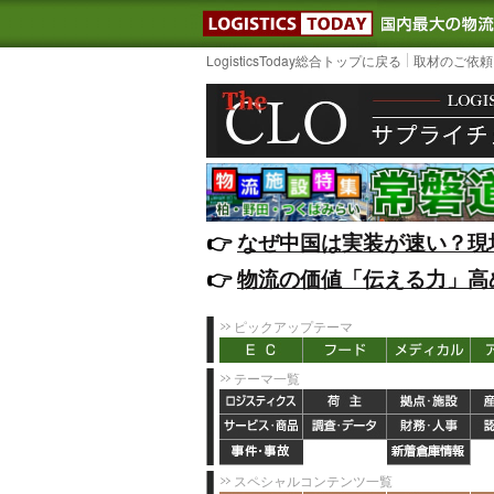
LOGISTIC
LogisticsToday総合トップに戻る
取材のご依頼
👉️
なぜ中国は実装が速い？現
👉️
物流の価値「伝える力」高
ピックアップテーマ
テーマ一覧
スペシャルコンテンツ一覧