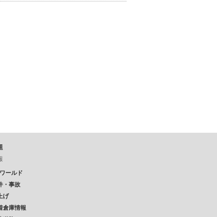
題
報
Pワールド
件・事故
上げ
着倉庫情報