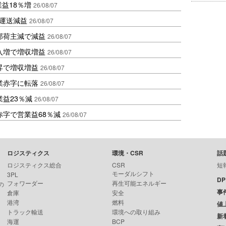
業益18％増
26/08/07
も運送減益
26/08/07
部荷主減で減益
26/08/07
入増で増収増益
26/08/07
昇で増収増益
26/08/07
業赤字に転落
26/08/07
益23％減
26/08/07
赤字で営業益68％減
26/08/07
ロジスティクス
環境・CSR
話
ロジスティクス総合
CSR
短
モーダルシフト
3PL
D
フォワーダー
再生可能エネルギー
の
事
倉庫
安全
港湾
燃料
値
トラック輸送
環境への取り組み
新
海運
BCP