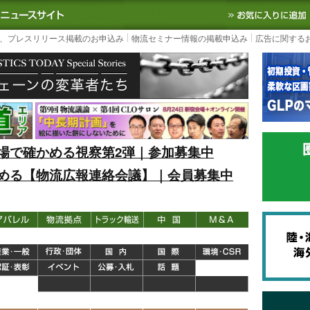
S TODAY｜国内最大の物流ニュースサイト
3PL, SCMなど国内外の最新の物流
、プレスリリース掲載のお申込み
物流セミナー情報の掲載申込み
広告に関する
場で確かめる視察第2弾｜参加募集中
める【物流広報連絡会議】｜会員募集中