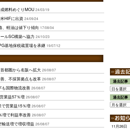
成燃料めぐりMOU
24/03/19
米HIFに出資
24/09/24
格、軽油は値下り傾向
17/08/04
ールSC構築へ協力
24/10/23
PG基地保税蔵置場を承継
19/07/12
、首都圏から名阪へ拡大
26/08/07
に改善、不採算拠点も改革
26/08/07
過去記事
字も国際物流改善
26/08/07
営業益57％増
26/08/07
過去記事
果で営業益15％増
26/08/07
2％増で利益率改善
26/08/07
空輸送増で増収増益
26/08/07
11月26日