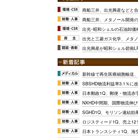
商船三井、出光興産などと合
商船三井、メタノール開発の
出光･昭和シェルの石油卸価
出光と三菱ガス化学、メタノ
出光興産が昭和シェル碧南L
新幹線で再生医療細胞輸送
SBSHD物流利益率3.1％
日本郵政1Q、郵便・物流赤
NXHD中間期、国際物流伸び
SGHD1Q、モリソン連結効
ロジスティード1Q、売上1
日本トランスシティ1Q、海