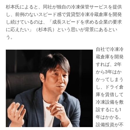
杉本氏によると、同社が独自の冷凍保管サービスを提供
し、前例のないスピード感で賃貸型冷凍冷蔵倉庫を開発
し続けているのは、「成長スピードを求める企業の要求
に応えたい」（杉本氏）という思いが背景にあるとい
う。
自社で冷凍冷
蔵倉庫を開発
すれば、2年
から3年はか
かってしまう
し、ドライ倉
庫を賃借して
冷凍設備を敷
設するにも1
年はかかる。
設備投資が不