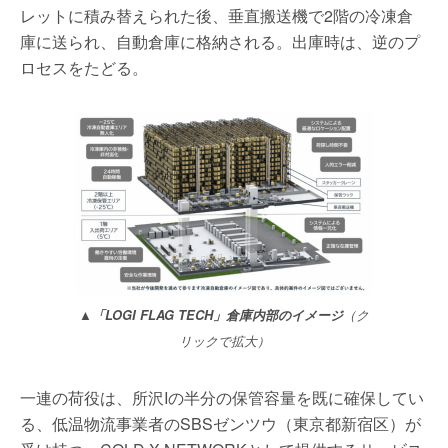
レットに積み替えられた後、垂直搬送機で2階の冷凍倉
庫に送られ、自動倉庫に格納される。出庫時は、逆のプ
ロセスをたどる。
▲「LOGI FLAG TECH」倉庫内部のイメージ
（ク
リックで拡大）
一連の荷役は、所沢Iの半分の保管容量を既に確保してい
る、低温物流事業者のSBSゼンツウ（東京都新宿区）が