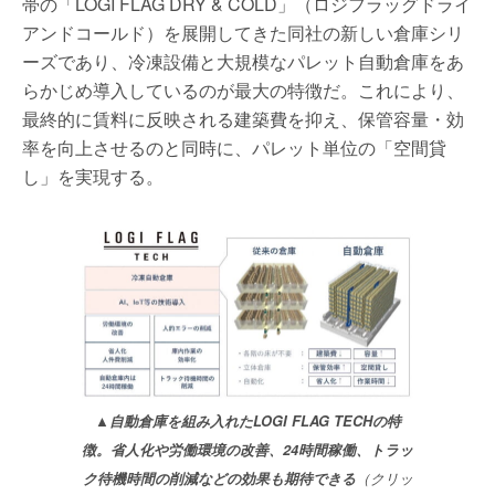
帯の「LOGI FLAG DRY & COLD」（ロジフラッグドライ
アンドコールド）を展開してきた同社の新しい倉庫シリ
ーズであり、冷凍設備と大規模なパレット自動倉庫をあ
らかじめ導入しているのが最大の特徴だ。これにより、
最終的に賃料に反映される建築費を抑え、保管容量・効
率を向上させるのと同時に、パレット単位の「空間貸
し」を実現する。
▲自動倉庫を組み入れたLOGI FLAG TECHの特
徴。省人化や労働環境の改善、24時間稼働、トラッ
ク待機時間の削減などの効果も期待できる
（クリッ