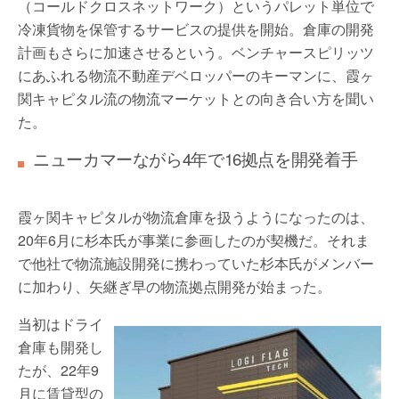
（コールドクロスネットワーク）というパレット単位で
冷凍貨物を保管するサービスの提供を開始。倉庫の開発
計画もさらに加速させるという。ベンチャースピリッツ
にあふれる物流不動産デベロッパーのキーマンに、霞ヶ
関キャピタル流の物流マーケットとの向き合い方を聞い
た。
ニューカマーながら4年で16拠点を開発着手
霞ヶ関キャピタルが物流倉庫を扱うようになったのは、
20年6月に杉本氏が事業に参画したのが契機だ。それま
で他社で物流施設開発に携わっていた杉本氏がメンバー
に加わり、矢継ぎ早の物流拠点開発が始まった。
当初はドライ
倉庫も開発し
たが、22年9
月に賃貸型の