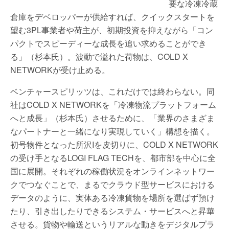
要な冷凍冷蔵
倉庫をデベロッパーが供給すれば、クイックスタートを
望む3PL事業者や荷主が、初期投資を抑えながら「コン
パクトでスピーディーな成長を追い求めることができ
る」（杉本氏）。波動で溢れた荷物は、COLD X
NETWORKが受け止める。
ベンチャースピリッツは、これだけでは終わらない。同
社はCOLD X NETWORKを「冷凍物流プラットフォーム
へと成長」（杉本氏）させるために、「業界のさまざま
なパートナーと一緒になり実現していく」構想を描く。
初号物件となった所沢Iを皮切りに、COLD X NETWORK
の受け手となるLOGI FLAG TECHを、都市部を中心に全
国に展開。それぞれの稼働状況をオンラインネットワー
クでつなぐことで、まるでクラウド型サービスにおける
データのように、実体ある冷凍貨物を場所を選ばず預け
たり、引き出したりできるシステム・サービスへと昇華
させる。貨物や輸送というリアルな動きをデジタルプラ