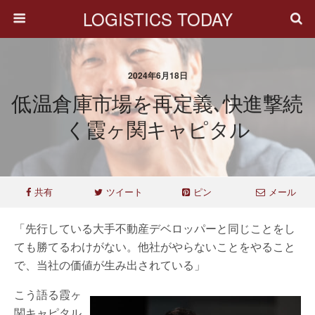
LOGISTICS TODAY
2024年6月18日
低温倉庫市場を再定義､快進撃続
く霞ヶ関キャピタル
共有
ツイート
ピン
メール
「先行している大手不動産デベロッパーと同じことをし
ても勝てるわけがない。他社がやらないことをやること
で、当社の価値が生み出されている」
こう語る霞ヶ
関キャピタル