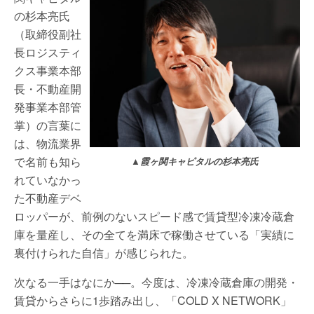
の杉本亮氏
（取締役副社
長ロジスティ
クス事業本部
長・不動産開
発事業本部管
掌）の言葉に
は、物流業界
で名前も知ら
▲
霞ヶ関キャピタルの杉本亮氏
れていなかっ
た不動産デベ
ロッパーが、前例のないスピード感で賃貸型冷凍冷蔵倉
庫を量産し、その全てを満床で稼働させている「実績に
裏付けられた自信」が感じられた。
次なる一手はなにか──。今度は、冷凍冷蔵倉庫の開発・
賃貸からさらに1歩踏み出し、「COLD X NETWORK」