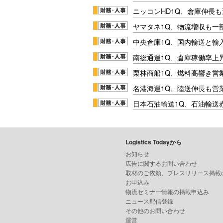
ニッコンHD1Q、倉庫伸長
ヤマタネ1Q、物流増収も一
中央倉庫1Q、国内輸送と輸
南総通運1Q、倉庫稼働率上
栗林商船1Q、燃料高響き営
名港海運1Q、陸送伸長も営業
日本石油輸送1Q、石油輸送
Logistics Todayから
お知らせ
広告に関するお問い合わせ
取材のご依頼、プレスリリース掲載
お申込み
物流セミナー情報の掲載申込み
ニュース配信登録
その他のお問い合わせ
運営