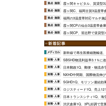
霞ヶ関キャピタル、賃貸型3
霞ヶ関C、福岡古賀3温度帯
福岡の3温度帯対応マルチ施
霞ヶ関CPの仙台3温度帯倉
霞ヶ関CP、習志野で賃貸型
新幹線で再生医療細胞輸送
SBSHD物流利益率3.1％
日本郵政1Q、郵便・物流赤
NXHD中間期、国際物流伸び
SGHD1Q、モリソン連結効
ロジスティード1Q、売上1
日本トランスシティ1Q、海
渋沢倉庫1Q、3PL好調で営