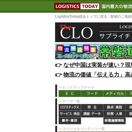
LOGISTIC
LogisticsToday総合トップに戻る
取材のご依頼
👉️
なぜ中国は実装が速い？現
👉️
物流の価値「伝える力」高
ピックアップテーマ
テーマ一覧
スペシャルコンテンツ一覧