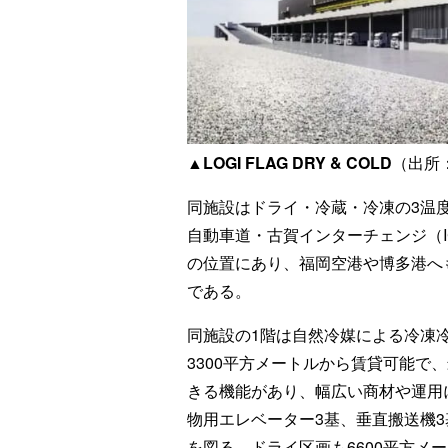
▲LOGI FLAG DRY & COLD
（出所
同施設はドライ・冷蔵・冷凍の3温
自動車道・古賀インターチェンジ（I
の位置にあり、福岡空港や博多港へ
である。
同施設の1階は自然冷媒による冷凍
3300平方メートルから賃貸可能で
きる機能があり、幅広い商材や運用
物用エレベーター3基、垂直搬送機
を図る。ドライ区画も6600平方メ