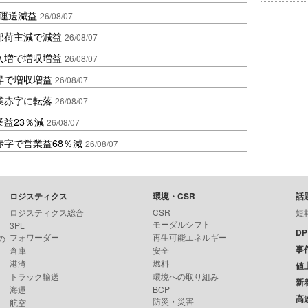
も運送減益
26/08/07
部荷主減で減益
26/08/07
入増で増収増益
26/08/07
昇で増収増益
26/08/07
業赤字に転落
26/08/07
益23％減
26/08/07
赤字で営業益68％減
26/08/07
ロジスティクス
環境・CSR
話
ロジスティクス総合
CSR
短
モーダルシフト
3PL
D
フォワーダー
再生可能エネルギー
の
事
倉庫
安全
港湾
燃料
値
トラック輸送
環境への取り組み
新
海運
BCP
高
防災・災害
航空