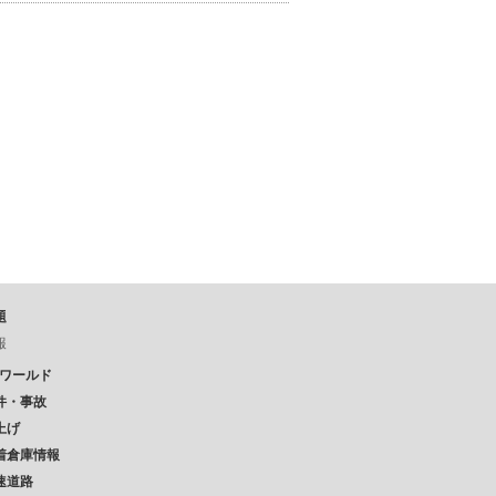
題
報
Pワールド
件・事故
上げ
着倉庫情報
速道路