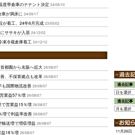
温度帯倉庫のテナント決定
24/06/10
倉庫が満床に
24/09/17
設が着工、24年6月完成
23/05/02
庫にササキが入居
24/12/02
冷凍冷蔵倉庫着工
24/12/12
、首都圏から名阪へ拡大
26/08/07
に改善、不採算拠点も改革
26/08/07
過去記事
字も国際物流改善
26/08/07
営業益57％増
26/08/07
過去記事
果で営業益15％増
26/08/07
2％増で利益率改善
26/08/07
空輸送増で増収増益
26/08/07
11月26日
業益18％増
26/08/07