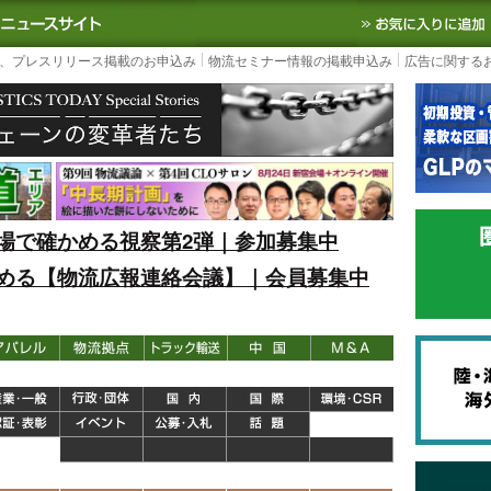
S TODAY｜国内最大の物流ニュースサイト
3PL, SCMなど国内外の最新の物流
、プレスリリース掲載のお申込み
物流セミナー情報の掲載申込み
広告に関する
場で確かめる視察第2弾｜参加募集中
める【物流広報連絡会議】｜会員募集中