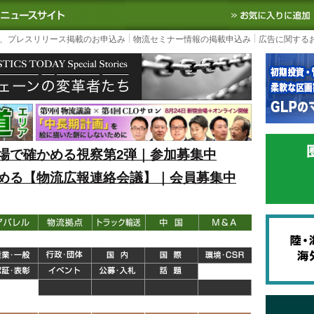
S TODAY｜国内最大の物流ニュースサイト
3PL, SCMなど国内外の最新の物流
、プレスリリース掲載のお申込み
物流セミナー情報の掲載申込み
広告に関する
場で確かめる視察第2弾｜参加募集中
める【物流広報連絡会議】｜会員募集中