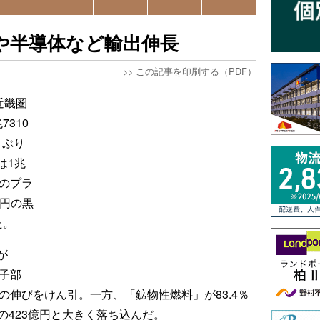
や半導体など輸出伸長
>>
この記事を印刷する（PDF）
近畿圏
310
月ぶり
は1兆
続のプラ
億円の黒
た。
が
電子部
全体の伸びをけん引。一方、「鉱物性燃料」が83.4％
減の423億円と大きく落ち込んだ。