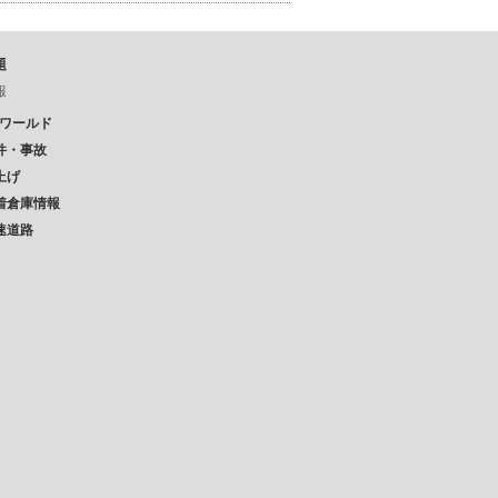
題
報
Pワールド
件・事故
上げ
着倉庫情報
速道路