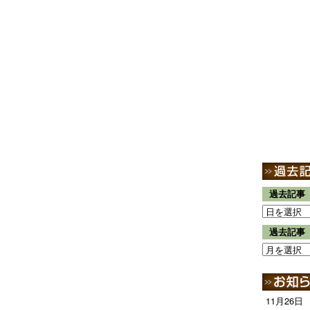
過去記事
過去記事
11月26日