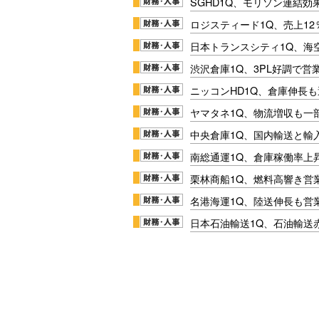
SGHD1Q、モリソン連結効
ロジスティード1Q、売上1
日本トランスシティ1Q、海
渋沢倉庫1Q、3PL好調で営
ニッコンHD1Q、倉庫伸長
ヤマタネ1Q、物流増収も一
中央倉庫1Q、国内輸送と輸
南総通運1Q、倉庫稼働率上
栗林商船1Q、燃料高響き営
名港海運1Q、陸送伸長も営業
日本石油輸送1Q、石油輸送