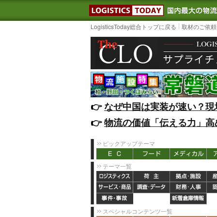
LOGISTIC
LogisticsToday総合トップに戻る
取材のご依頼
👉️
なぜ中国は実装が速い？現
👉️
物流の価値「伝える力」高
ピックアップテーマ
テーマ一覧
スペシャルコンテンツ一覧