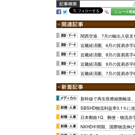
ニュース登
関西空港、7月の輸出入収支1
近畿経済圏、6月の貿易赤字2
近畿経済圏、8月の貿易黒字4
近畿経済圏、9月の貿易赤字6
近畿経済圏、7月の貿易赤字6
新幹線で再生医療細胞輸送
SBSHD物流利益率3.1％
日本郵政1Q、郵便・物流赤
NXHD中間期、国際物流伸び