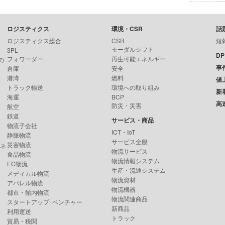
ロジスティクス
環境・CSR
話
ロジスティクス総合
CSR
短
モーダルシフト
3PL
D
フォワーダー
再生可能エネルギー
の
事
倉庫
安全
港湾
燃料
値
トラック輸送
環境への取り組み
新
海運
BCP
高
防災・災害
航空
鉄道
サービス・商品
物流子会社
ICT・IoT
静脈物流
サービス全般
災害物流
ンネ
物流サービス
食品物流
物流情報システム
EC物流
生産・流通システム
メディカル物流
物流資材
アパレル物流
物流機器
都市・館内物流
物流関連商品
スタートアップ･ベンチャー
新商品
利用運送
トラック
貿易・税関