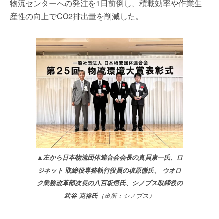
物流センターへの発注を1日前倒し、積載効率や作業生
産性の向上でCO2排出量を削減した。
▲左から日本物流団体連合会会長の真貝康一氏、ロ
ジネット 取締役専務執行役員の槙原徹氏、 ウオロ
ク業務改革部次長の八百板悟氏、シノプス取締役の
武谷 克裕氏
（出所：シノプス）