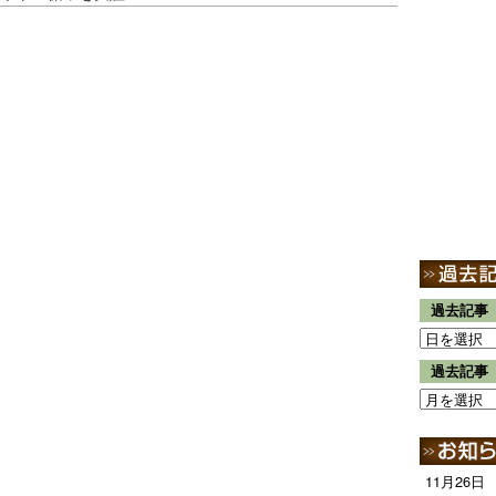
過去記事
過去記事
11月26日