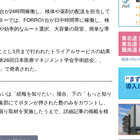
3台が24時間稼働し、検体や薬剤の配送を担当して
ーでは、FORRO1台が日中時間帯に稼働し、検
働や効率的なルート選択、大容量の荷室、簡単な導
らことし3月まで行われたトライアルサービスの結果
第26回日本医療マネジメント学会学術総会」、
4」で発表された。
るいは「続報を知りたい」場合、下の「もっと知り
集部にてボタンが押された数のみをカウントし、
掘り取材を実施したうえで、詳細記事の掲載を積