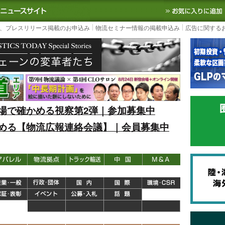
S TODAY｜国内最大の物流ニュースサイト
3PL, SCMなど国内外の最新の物流
、プレスリリース掲載のお申込み
物流セミナー情報の掲載申込み
広告に関する
場で確かめる視察第2弾｜参加募集中
める【物流広報連絡会議】｜会員募集中