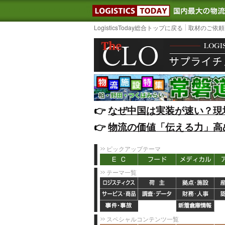
LOGISTIC
LogisticsToday総合トップに戻る
取材のご依頼
👉️
なぜ中国は実装が速い？現
👉️
物流の価値「伝える力」高
ピックアップテーマ
テーマ一覧
スペシャルコンテンツ一覧