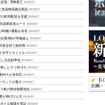
を拡張、B棟着工
26/08/07
に低温物流拠点新設
26/08/07
Xの欧州配送を支援
26/08/07
に完成車鉄道ルート
26/08/07
LNG船1番船を命名
26/08/07
C企業4割が準備途上
26/08/07
州道迂回で負担増
26/08/07
で水平リサイクル
26/08/07
対応し出品効率化
26/08/07
にヒヤリ94.5％
26/08/07
業64％が未対応
26/08/07
ポーランドが最大
26/08/07
クス船の喫水制限強化
26/08/07
造業が伸びけん引
26/08/07
廃ボトル循環を実証
26/08/07