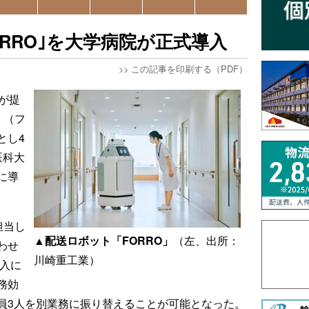
RRO｣を大学病院が正式導入
>>
この記事を印刷する（PDF）
が提
」（フ
とし4
医科大
に導
担当し
▲配送ロボット「FORRO」
（左、出所：
わせ
川崎重工業）
導入に
務効
員3人を別業務に振り替えることが可能となった。