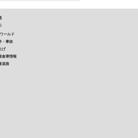
題
報
Pワールド
件・事故
上げ
着倉庫情報
速道路