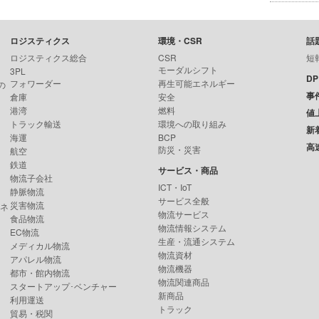
ロジスティクス
環境・CSR
話
ロジスティクス総合
CSR
短
モーダルシフト
3PL
D
フォワーダー
再生可能エネルギー
の
事
倉庫
安全
港湾
燃料
値
トラック輸送
環境への取り組み
新
海運
BCP
高
防災・災害
航空
鉄道
サービス・商品
物流子会社
ICT・IoT
静脈物流
サービス全般
災害物流
ンネ
物流サービス
食品物流
物流情報システム
EC物流
生産・流通システム
メディカル物流
物流資材
アパレル物流
物流機器
都市・館内物流
物流関連商品
スタートアップ･ベンチャー
新商品
利用運送
トラック
貿易・税関