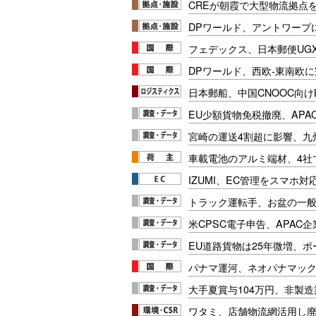
CREが朝霞で大型物流拠点
DPワールド、アントワープ
フェデックス、日本郵便UG
DPワールド、西欧-東南欧
日本郵船、中国CNOOC向け
EU少額貨物免税撤廃、APA
宮崎の運送4割超に影響、九
車載電池のアルミ端材、4社
IZUMI、EC管理をスマホ
トラック運転手、お盆の一般車
米CPSC電子申告、APAC企
EU道路貨物は25年微増、
パナマ運河、ネオパナマッ
大手夏賞与104万円、非製
ワタミ、店舗物流網活用し