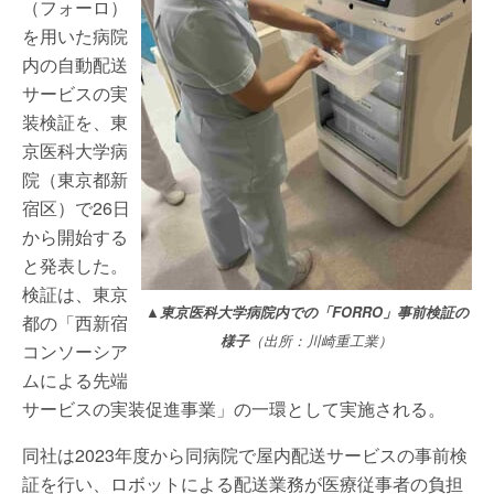
（フォーロ）
を用いた病院
内の自動配送
サービスの実
装検証を、東
京医科大学病
院（東京都新
宿区）で26日
から開始する
と発表した。
検証は、東京
▲
東京医科大学病院内での「FORRO」事前検証の
都の「西新宿
様子
（出所：川崎重工業）
コンソーシア
ムによる先端
サービスの実装促進事業」の一環として実施される。
同社は2023年度から同病院で屋内配送サービスの事前検
証を行い、ロボットによる配送業務が医療従事者の負担