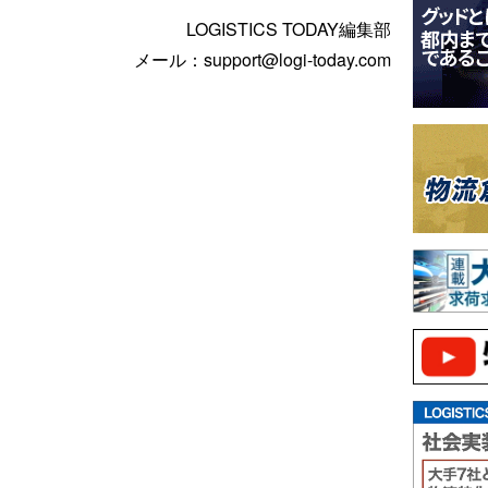
LOGISTICS TODAY編集部
メール：support@logi-today.com