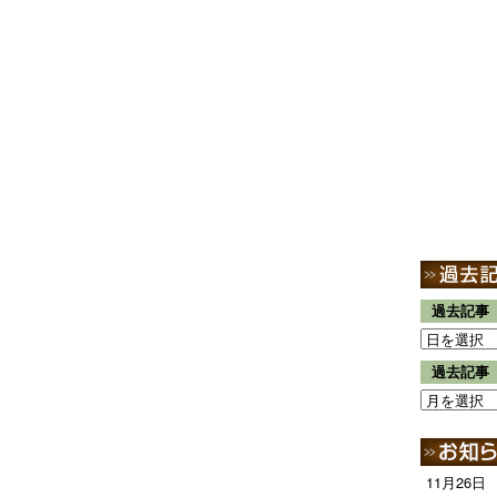
過去記事
過去記事
11月26日