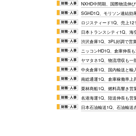
NXHD中間期、国際物流伸び
SGHD1Q、モリソン連結効
ロジスティード1Q、売上1
日本トランスシティ1Q、海
渋沢倉庫1Q、3PL好調で営
ニッコンHD1Q、倉庫伸長
ヤマタネ1Q、物流増収も一
中央倉庫1Q、国内輸送と輸
南総通運1Q、倉庫稼働率上
栗林商船1Q、燃料高響き営
名港海運1Q、陸送伸長も営業
日本石油輸送1Q、石油輸送