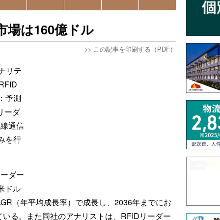
ー市場は160億ドル
>>
この記事を印刷する（PDF）
Iアナリテ
FID
：予測
Dリーダ
無線通信
みを行
リーダー
億米ドル
AGR（年平均成長率）で成長し、2036年までにお
ている。また同社のアナリストは、RFIDリーダー