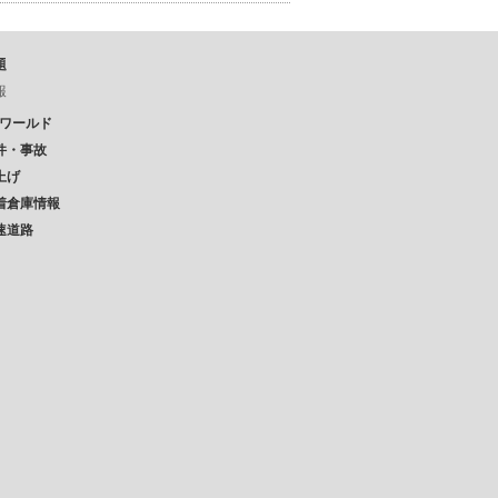
題
報
Pワールド
件・事故
上げ
着倉庫情報
速道路