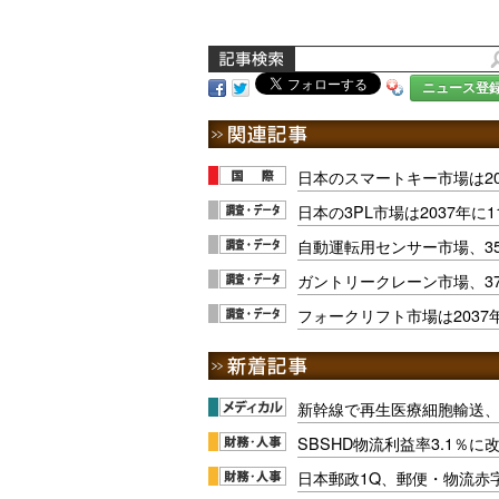
ニュース登
日本のスマートキー市場は20
日本の3PL市場は2037年に
自動運転用センサー市場、35
ガントリークレーン市場、37
フォークリフト市場は2037
新幹線で再生医療細胞輸送
SBSHD物流利益率3.1％
日本郵政1Q、郵便・物流赤