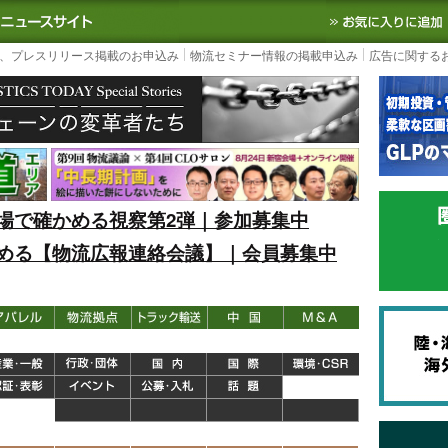
S TODAY｜国内最大の物流ニュースサイト
3PL, SCMなど国内外の最新の物流
、プレスリリース掲載のお申込み
物流セミナー情報の掲載申込み
広告に関する
場で確かめる視察第2弾｜参加募集中
める【物流広報連絡会議】｜会員募集中