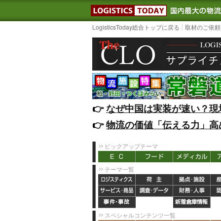
LOGISTIC
LogisticsToday総合トップに戻る
取材のご依頼
👉️
なぜ中国は実装が速い？現
👉️
物流の価値「伝える力」高
ピックアップテーマ
テーマ一覧
スペシャルコンテンツ一覧