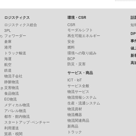
ロジスティクス
環境・CSR
話
ロジスティクス総合
CSR
短
モーダルシフト
3PL
D
フォワーダー
再生可能エネルギー
の
事
倉庫
安全
港湾
燃料
値
トラック輸送
環境への取り組み
新
海運
BCP
高
防災・災害
航空
鉄道
サービス・商品
物流子会社
ICT・IoT
静脈物流
サービス全般
災害物流
ンネ
物流サービス
食品物流
物流情報システム
EC物流
生産・流通システム
メディカル物流
物流資材
アパレル物流
物流機器
都市・館内物流
物流関連商品
スタートアップ･ベンチャー
新商品
利用運送
トラック
貿易・税関