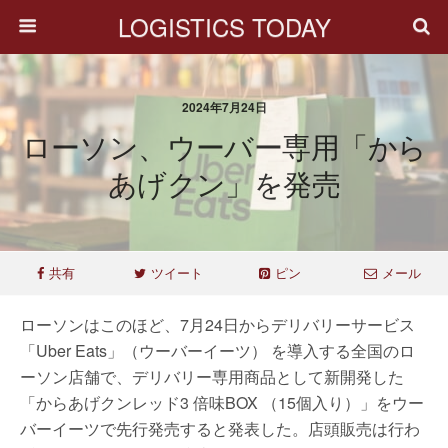
LOGISTICS TODAY
2024年7月24日
ローソン、ウーバー専用「から
あげクン」を発売
共有
ツイート
ピン
メール
ローソンはこのほど、7月24日からデリバリーサービス
「Uber Eats」（ウーバーイーツ） を導入する全国のロ
ーソン店舗で、デリバリー専用商品として新開発した
「からあげクンレッド3 倍味BOX （15個入り）」をウー
バーイーツで先行発売すると発表した。店頭販売は行わ