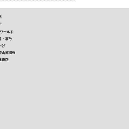
題
報
Pワールド
件・事故
上げ
着倉庫情報
速道路