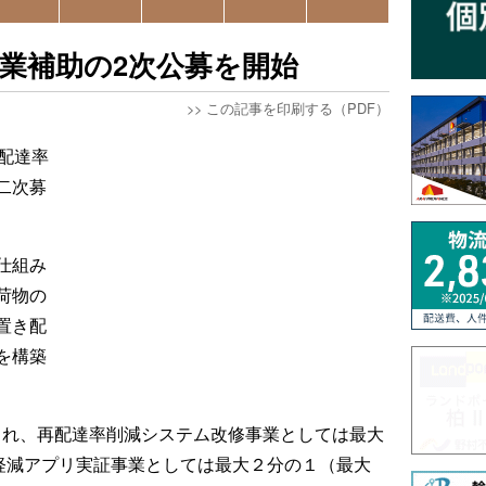
業補助の2次公募を開始
>>
この記事を印刷する（PDF）
配達率
二次募
仕組み
荷物の
置き配
を構築
まれ、再配達率削減システム改修事業としては最大
荷軽減アプリ実証事業としては最大２分の１（最大