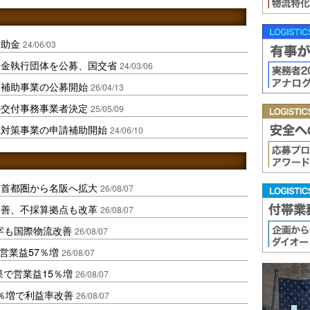
補助金
24/06/03
助金執行団体を公募、国交省
24/03/06
た補助事業の公募開始
26/04/13
の交付事務事業者決定
25/05/09
急対策事業の申請補助開始
24/06/10
、首都圏から名阪へ拡大
26/08/07
に改善、不採算拠点も改革
26/08/07
字も国際物流改善
26/08/07
営業益57％増
26/08/07
果で営業益15％増
26/08/07
2％増で利益率改善
26/08/07