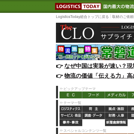
LOGISTIC
LogisticsToday総合トップに戻る
取材のご依頼
👉️
なぜ中国は実装が速い？現
👉️
物流の価値「伝える力」高
ピックアップテーマ
テーマ一覧
スペシャルコンテンツ一覧