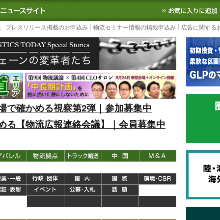
S TODAY｜国内最大の物流ニュースサイト
3PL, SCMなど国内外の最新の物流
、プレスリリース掲載のお申込み
物流セミナー情報の掲載申込み
広告に関する
場で確かめる視察第2弾｜参加募集中
める【物流広報連絡会議】｜会員募集中