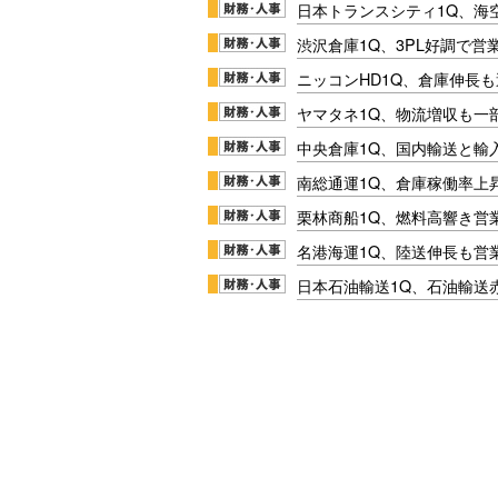
日本トランスシティ1Q、海
渋沢倉庫1Q、3PL好調で営
ニッコンHD1Q、倉庫伸長
ヤマタネ1Q、物流増収も一
中央倉庫1Q、国内輸送と輸
南総通運1Q、倉庫稼働率上
栗林商船1Q、燃料高響き営
名港海運1Q、陸送伸長も営業
日本石油輸送1Q、石油輸送