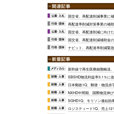
国交省、再配達削減事業に
再配達率削減対策事業の補
国交省、再配達削減に向け
国交省、再配達削減補助金
ナビット、再配達率削減緊
新幹線で再生医療細胞輸送
SBSHD物流利益率3.1％
日本郵政1Q、郵便・物流赤
NXHD中間期、国際物流伸び
SGHD1Q、モリソン連結効
ロジスティード1Q、売上1