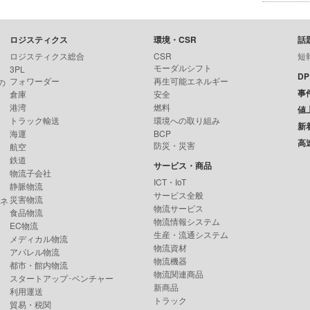
ロジスティクス
環境・CSR
話
ロジスティクス総合
CSR
短
モーダルシフト
3PL
D
フォワーダー
再生可能エネルギー
の
事
倉庫
安全
港湾
燃料
値
トラック輸送
環境への取り組み
新
海運
BCP
高
防災・災害
航空
鉄道
サービス・商品
物流子会社
ICT・IoT
静脈物流
サービス全般
災害物流
ンネ
物流サービス
食品物流
物流情報システム
EC物流
生産・流通システム
メディカル物流
物流資材
アパレル物流
物流機器
都市・館内物流
物流関連商品
スタートアップ･ベンチャー
新商品
利用運送
トラック
貿易・税関