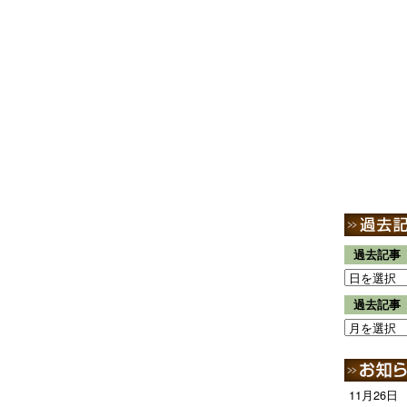
過去記事
過去記事
11月26日