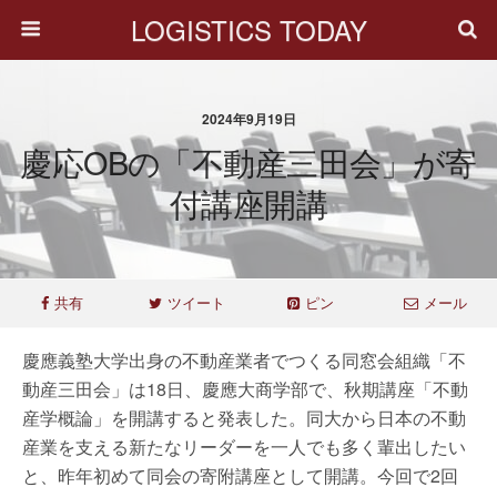
LOGISTICS TODAY
2024年9月19日
慶応OBの「不動産三田会」が寄
付講座開講
共有
ツイート
ピン
メール
慶應義塾大学出身の不動産業者でつくる同窓会組織「不
動産三田会」は18日、慶應大商学部で、秋期講座「不動
産学概論」を開講すると発表した。同大から日本の不動
産業を支える新たなリーダーを一人でも多く輩出したい
と、昨年初めて同会の寄附講座として開講。今回で2回