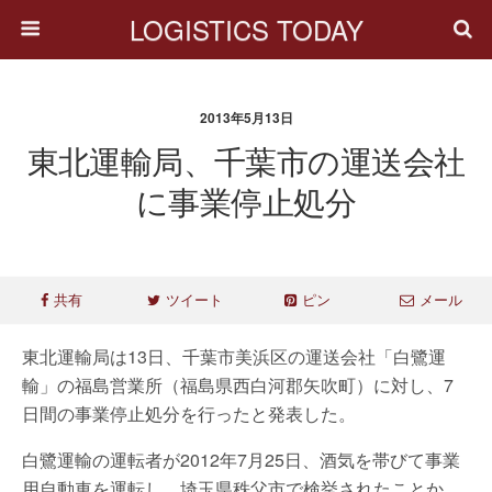
LOGISTICS TODAY
2013年5月13日
東北運輸局、千葉市の運送会社
に事業停止処分
共有
ツイート
ピン
メール
東北運輸局は13日、千葉市美浜区の運送会社「白鷺運
輸」の福島営業所（福島県西白河郡矢吹町）に対し、7
日間の事業停止処分を行ったと発表した。
白鷺運輸の運転者が2012年7月25日、酒気を帯びて事業
用自動車を運転し、埼玉県秩父市で検挙されたことか