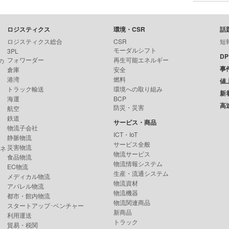
ロジスティクス
環境・CSR
話
ロジスティクス総合
CSR
短
モーダルシフト
3PL
D
フォワーダー
再生可能エネルギー
の
事
倉庫
安全
港湾
燃料
値
トラック輸送
環境への取り組み
新
海運
BCP
高
防災・災害
航空
鉄道
サービス・商品
物流子会社
ICT・IoT
静脈物流
サービス全般
災害物流
ンネ
物流サービス
食品物流
物流情報システム
EC物流
生産・流通システム
メディカル物流
物流資材
アパレル物流
物流機器
都市・館内物流
物流関連商品
スタートアップ･ベンチャー
新商品
利用運送
トラック
貿易・税関