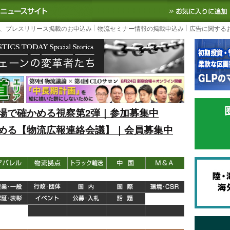
S TODAY｜国内最大の物流ニュースサイト
3PL, SCMなど国内外の最新の物流
、プレスリリース掲載のお申込み
物流セミナー情報の掲載申込み
広告に関する
場で確かめる視察第2弾｜参加募集中
める【物流広報連絡会議】｜会員募集中