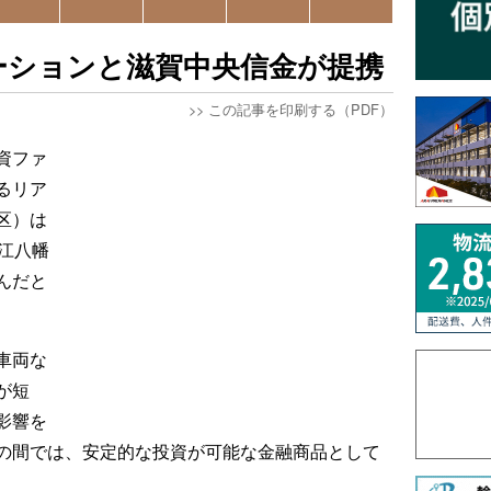
ーションと滋賀中央信金が提携
>>
この記事を印刷する（PDF）
資ファ
るリア
区）は
江八幡
んだと
車両な
が短
影響を
の間では、安定的な投資が可能な金融商品として