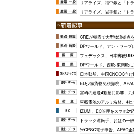
リアライズ、福中銀と「ト
リアライズ、岩手銀と「ト
CREが朝霞で大型物流拠点
DPワールド、アントワープ
フェデックス、日本郵便UG
DPワールド、西欧-東南欧
日本郵船、中国CNOOC向け
EU少額貨物免税撤廃、APA
宮崎の運送4割超に影響、九
車載電池のアルミ端材、4社
IZUMI、EC管理をスマホ
トラック運転手、お盆の一般車
米CPSC電子申告、APAC企