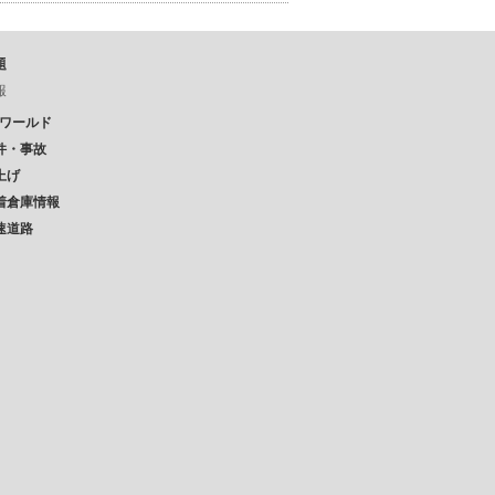
題
報
Pワールド
件・事故
上げ
着倉庫情報
速道路