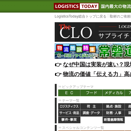
LOGISTIC
LogisticsToday総合トップに戻る
取材のご依頼
👉️
なぜ中国は実装が速い？現
👉️
物流の価値「伝える力」高
ピックアップテーマ
テーマ一覧
スペシャルコンテンツ一覧