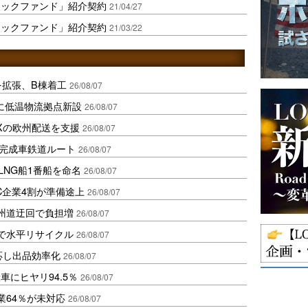
ラックファンド」紹介契約
21/04/27
ラックファンド」紹介契約
21/03/22
を拡張、B棟着工
26/08/07
に低温物流拠点新設
26/08/07
Xの欧州配送を支援
26/08/07
に完成車鉄道ルート
26/08/07
LNG船1番船を命名
26/08/07
C企業4割が準備途上
26/08/07
州道迂回で負担増
26/08/07
で水平リサイクル
26/08/07
対応し出品効率化
26/08/07
にヒヤリ94.5％
26/08/07
業64％が未対応
26/08/07