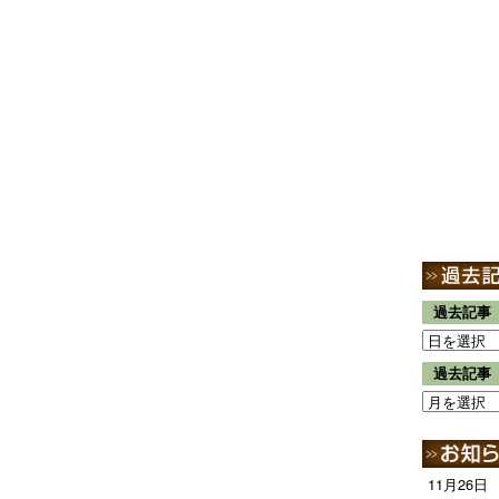
過去記事
過去記事
11月26日