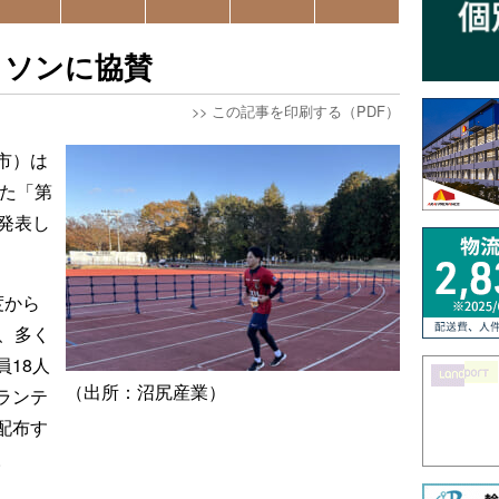
ラソンに協賛
>>
この記事を印刷する（PDF）
市）は
れた「第
発表し
度から
、多く
18人
（出所：沼尻産業）
ランテ
配布す
。