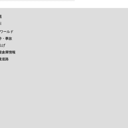
題
報
Pワールド
件・事故
上げ
着倉庫情報
速道路