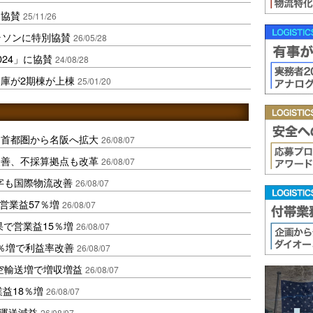
に協賛
25/11/26
ラソンに特別協賛
26/05/28
24」に協賛
24/08/28
庫が2期棟が上棟
25/01/20
、首都圏から名阪へ拡大
26/08/07
に改善、不採算拠点も改革
26/08/07
字も国際物流改善
26/08/07
営業益57％増
26/08/07
果で営業益15％増
26/08/07
2％増で利益率改善
26/08/07
空輸送増で増収増益
26/08/07
業益18％増
26/08/07
も運送減益
26/08/07