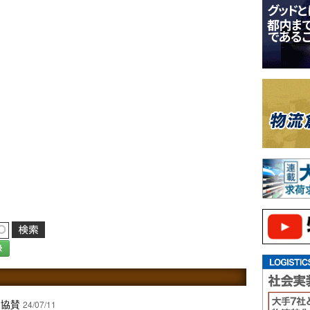
録
に協賛
24/07/11