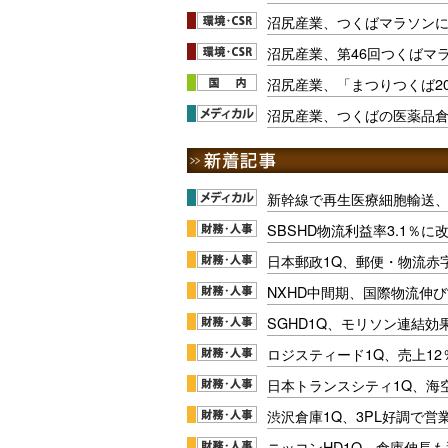
沼尻産業、つくばマラソン
沼尻産業、第46回つくばマ
沼尻産業、「まつりつくば20
沼尻産業、つくばの医薬品倉
新幹線で再生医療細胞輸送
SBSHD物流利益率3.1％
日本郵政1Q、郵便・物流赤
NXHD中間期、国際物流伸び
SGHD1Q、モリソン連結効
ロジスティード1Q、売上1
日本トランスシティ1Q、海
渋沢倉庫1Q、3PL好調で営
ニッコンHD1Q、倉庫伸長