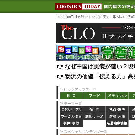
LOGISTIC
LogisticsToday総合トップに戻る
取材のご依頼
👉️
なぜ中国は実装が速い？現
👉️
物流の価値「伝える力」高
ピックアップテーマ
テーマ一覧
スペシャルコンテンツ一覧