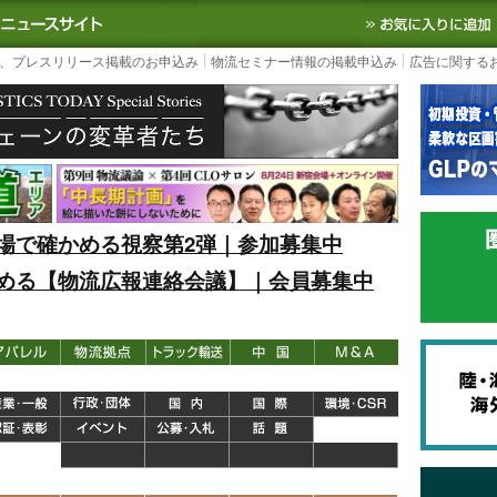
S TODAY｜国内最大の物流ニュースサイト
3PL, SCMなど国内外の最新の物流
、プレスリリース掲載のお申込み
物流セミナー情報の掲載申込み
広告に関する
場で確かめる視察第2弾｜参加募集中
める【物流広報連絡会議】｜会員募集中