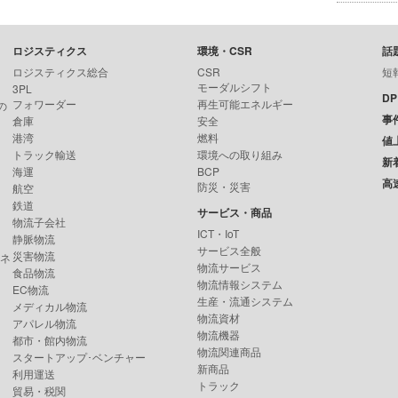
ロジスティクス
環境・CSR
話
ロジスティクス総合
CSR
短
モーダルシフト
3PL
D
フォワーダー
再生可能エネルギー
の
事
倉庫
安全
港湾
燃料
値
トラック輸送
環境への取り組み
新
海運
BCP
高
防災・災害
航空
鉄道
サービス・商品
物流子会社
ICT・IoT
静脈物流
サービス全般
災害物流
ンネ
物流サービス
食品物流
物流情報システム
EC物流
生産・流通システム
メディカル物流
物流資材
アパレル物流
物流機器
都市・館内物流
物流関連商品
スタートアップ･ベンチャー
新商品
利用運送
トラック
貿易・税関