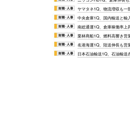
ヤマタネ1Q、物流増収も一
中央倉庫1Q、国内輸送と輸
南総通運1Q、倉庫稼働率上
栗林商船1Q、燃料高響き営
名港海運1Q、陸送伸長も営業
日本石油輸送1Q、石油輸送