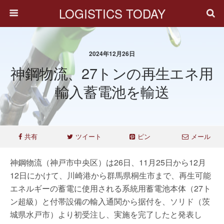
LOGISTICS TODAY
2024年12月26日
神鋼物流、27トンの再生エネ用
輸入蓄電池を輸送
共有
ツイート
ピン
メール
神鋼物流（神戸市中央区）は26日、11月25日から12月
12日にかけて、川崎港から群馬県桐生市まで、再生可能
エネルギーの蓄電に使用される系統用蓄電池本体（27ト
ン超級）と付帯設備の輸入通関から据付を、ソリド（茨
城県水戸市）より初受注し、実施を完了したと発表し