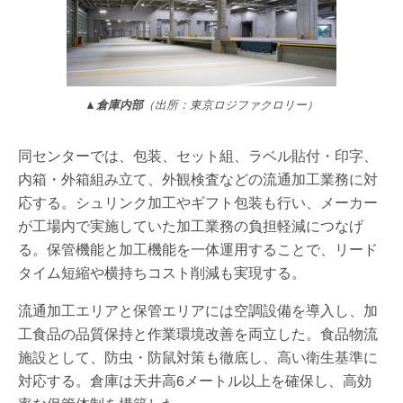
▲倉庫内部
（出所：東京ロジファクロリー）
同センターでは、包装、セット組、ラベル貼付・印字、
内箱・外箱組み立て、外観検査などの流通加工業務に対
応する。シュリンク加工やギフト包装も行い、メーカー
が工場内で実施していた加工業務の負担軽減につなげ
る。保管機能と加工機能を一体運用することで、リード
タイム短縮や横持ちコスト削減も実現する。
流通加工エリアと保管エリアには空調設備を導入し、加
工食品の品質保持と作業環境改善を両立した。食品物流
施設として、防虫・防鼠対策も徹底し、高い衛生基準に
対応する。倉庫は天井高6メートル以上を確保し、高効