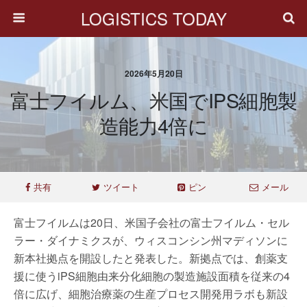
LOGISTICS TODAY
2026年5月20日
富士フイルム、米国でiPS細胞製
造能力4倍に
共有
ツイート
ピン
メール
富士フイルムは20日、米国子会社の富士フイルム・セル
ラー・ダイナミクスが、ウィスコンシン州マディソンに
新本社拠点を開設したと発表した。新拠点では、創薬支
援に使うiPS細胞由来分化細胞の製造施設面積を従来の4
倍に広げ、細胞治療薬の生産プロセス開発用ラボも新設