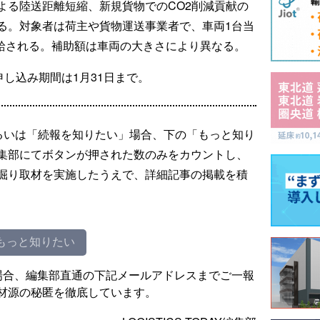
よる陸送距離短縮、新規貨物でのCO2削減貢献の
る。対象者は荷主や貨物運送事業者で、車両1台当
支給される。補助額は車両の大きさにより異なる。
申し込み期間は1月31日まで。
るいは「続報を知りたい」場合、下の「もっと知り
集部にてボタンが押された数のみをカウントし、
掘り取材を実施したうえで、詳細記事の掲載を積
もっと知りたい
場合、編集部直通の下記メールアドレスまでご一報
材源の秘匿を徹底しています。