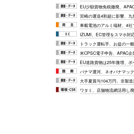
EU少額貨物免税撤廃、APA
宮崎の運送4割超に影響、九
車載電池のアルミ端材、4社
IZUMI、EC管理をスマホ
トラック運転手、お盆の一般車
米CPSC電子申告、APAC企
EU道路貨物は25年微増、
パナマ運河、ネオパナマッ
大手夏賞与104万円、非製
ワタミ、店舗物流網活用し