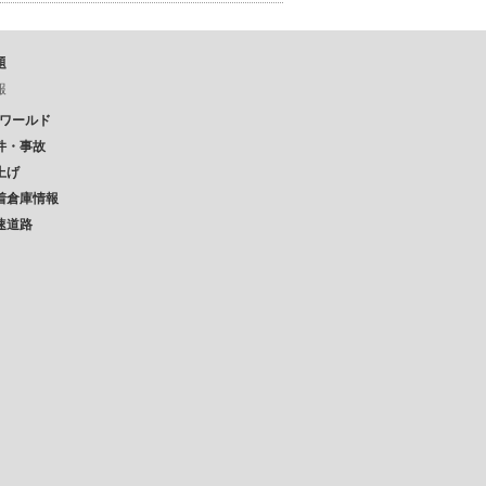
題
報
Pワールド
件・事故
上げ
着倉庫情報
速道路