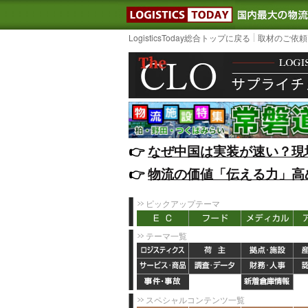
LOGISTIC
LogisticsToday総合トップに戻る
取材のご依頼
👉️
なぜ中国は実装が速い？現
👉️
物流の価値「伝える力」高
ピックアップテーマ
テーマ一覧
スペシャルコンテンツ一覧