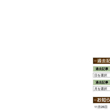
過去記事
過去記事
11月26日