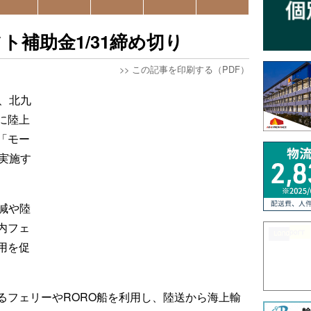
ト補助金1/31締め切り
>>
この記事を印刷する（PDF）
、北九
に陸上
「モー
実施す
減や陸
内フェ
用を促
るフェリーやRORO船を利用し、陸送から海上輸