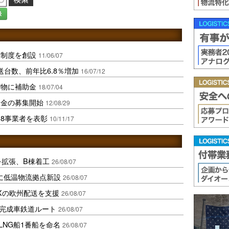
録
助制度を創設
11/06/07
台数、前年比6.8％増加
16/07/12
貨物に補助金
18/07/04
助金の募集開始
12/08/29
8事業者を表彰
10/11/17
を拡張、B棟着工
26/08/07
に低温物流拠点新設
26/08/07
Xの欧州配送を支援
26/08/07
に完成車鉄道ルート
26/08/07
LNG船1番船を命名
26/08/07