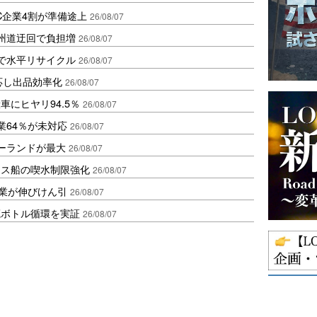
C企業4割が準備途上
26/08/07
州道迂回で負担増
26/08/07
で水平リサイクル
26/08/07
対応し出品効率化
26/08/07
にヒヤリ94.5％
26/08/07
業64％が未対応
26/08/07
ポーランドが最大
26/08/07
クス船の喫水制限強化
26/08/07
造業が伸びけん引
26/08/07
廃ボトル循環を実証
26/08/07