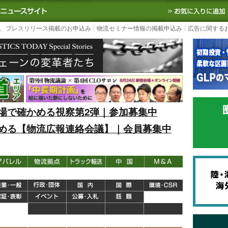
S TODAY｜国内最大の物流ニュースサイト
3PL, SCMなど国内外の最新の物流
、プレスリリース掲載のお申込み
物流セミナー情報の掲載申込み
広告に関する
場で確かめる視察第2弾｜参加募集中
める【物流広報連絡会議】｜会員募集中