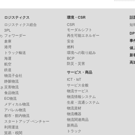
ロジスティクス
環境・CSR
話
ロジスティクス総合
CSR
短
モーダルシフト
3PL
D
フォワーダー
再生可能エネルギー
の
事
倉庫
安全
港湾
燃料
値
トラック輸送
環境への取り組み
新
海運
BCP
高
防災・災害
航空
鉄道
サービス・商品
物流子会社
ICT・IoT
静脈物流
サービス全般
災害物流
ンネ
物流サービス
食品物流
物流情報システム
EC物流
生産・流通システム
メディカル物流
物流資材
アパレル物流
物流機器
都市・館内物流
物流関連商品
スタートアップ･ベンチャー
新商品
利用運送
トラック
貿易・税関