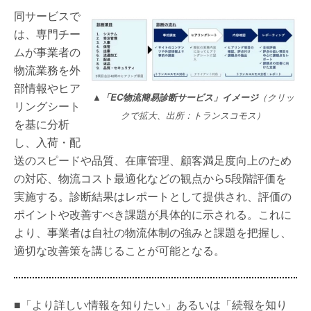
同サービスで
は、専門チー
ムが事業者の
物流業務を外
部情報やヒア
▲
「EC物流簡易診断サービス」イメージ
（クリッ
リングシート
クで拡大、出所：トランスコモス）
を基に分析
し、入荷・配
送のスピードや品質、在庫管理、顧客満足度向上のため
の対応、物流コスト最適化などの観点から5段階評価を
実施する。診断結果はレポートとして提供され、評価の
ポイントや改善すべき課題が具体的に示される。これに
より、事業者は自社の物流体制の強みと課題を把握し、
適切な改善策を講じることが可能となる。
■「より詳しい情報を知りたい」あるいは「続報を知り