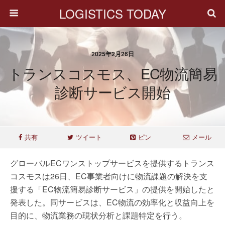
LOGISTICS TODAY
2025年2月26日
トランスコスモス、EC物流簡易
診断サービス開始
共有
ツイート
ピン
メール
グローバルECワンストップサービスを提供するトランス
コスモスは26日、EC事業者向けに物流課題の解決を支
援する「EC物流簡易診断サービス」の提供を開始したと
発表した。同サービスは、EC物流の効率化と収益向上を
目的に、物流業務の現状分析と課題特定を行う。