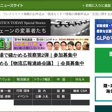
S TODAY｜国内最大の物流ニュースサイト
3PL, SCMなど国内外の最新の物流
、プレスリリース掲載のお申込み
物流セミナー情報の掲載申込み
広告に関する
場で確かめる視察第2弾｜参加募集中
める【物流広報連絡会議】｜会員募集中