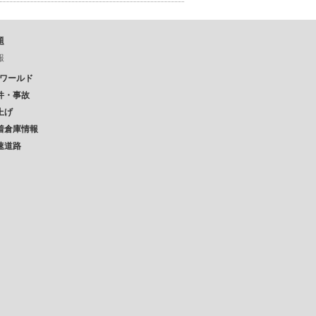
題
報
Pワールド
件・事故
上げ
着倉庫情報
速道路