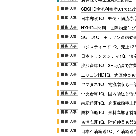
SBSHD物流利益率3.1％
日本郵政1Q、郵便・物流赤
NXHD中間期、国際物流伸び
SGHD1Q、モリソン連結効
ロジスティード1Q、売上1
日本トランスシティ1Q、海
渋沢倉庫1Q、3PL好調で営
ニッコンHD1Q、倉庫伸長
ヤマタネ1Q、物流増収も一
中央倉庫1Q、国内輸送と輸
南総通運1Q、倉庫稼働率上
栗林商船1Q、燃料高響き営
名港海運1Q、陸送伸長も営業
日本石油輸送1Q、石油輸送