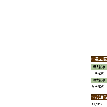
過去記事
過去記事
11月26日