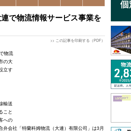
大連で物流情報サービス事業を
>>
この記事を印刷する（PDF）
で物流
市の大
設立す
線輸送
ること
客への
合弁会社「特蘭科姆物流（大連）有限公司」は3月