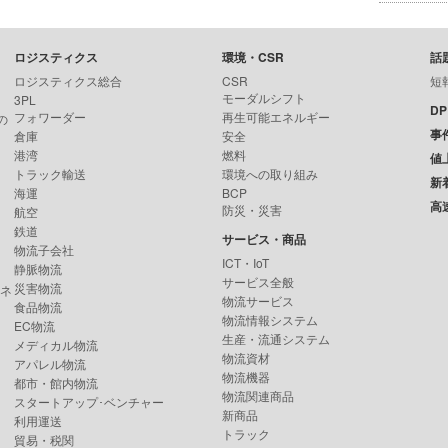
ロジスティクス
環境・CSR
話
ロジスティクス総合
CSR
短
モーダルシフト
3PL
D
フォワーダー
再生可能エネルギー
の
事
倉庫
安全
港湾
燃料
値
トラック輸送
環境への取り組み
新
海運
BCP
高
防災・災害
航空
鉄道
サービス・商品
物流子会社
ICT・IoT
静脈物流
サービス全般
災害物流
ンネ
物流サービス
食品物流
物流情報システム
EC物流
生産・流通システム
メディカル物流
物流資材
アパレル物流
物流機器
都市・館内物流
物流関連商品
スタートアップ･ベンチャー
新商品
利用運送
トラック
貿易・税関