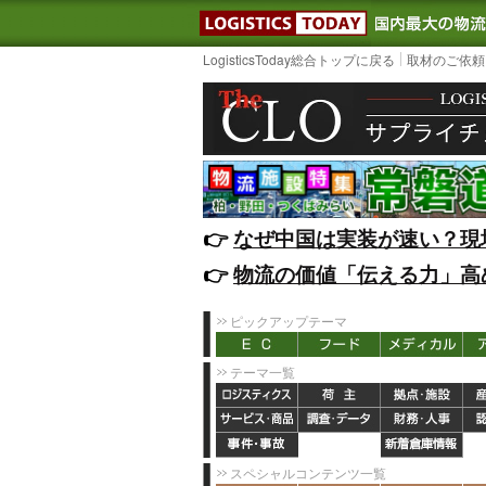
LOGISTIC
LogisticsToday総合トップに戻る
取材のご依頼
👉️
なぜ中国は実装が速い？現
👉️
物流の価値「伝える力」高
ピックアップテーマ
テーマ一覧
スペシャルコンテンツ一覧