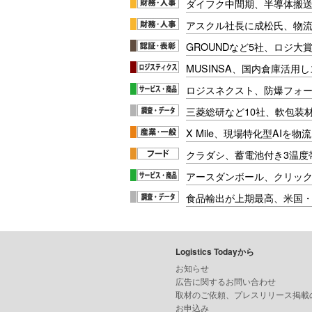
ダイフク中間期、半導体搬
アスクル社長に成松氏、物
GROUNDなど5社、ロジ大
MUSINSA、国内倉庫活用
ロジスネクスト、防爆フォ
三菱総研など10社、軟包装
X Mile、現場特化型AIを
クラダシ、蓄電池付き3温度
アースダンボール、クリッ
食品輸出が上期最高、米国
Logistics Todayから
お知らせ
広告に関するお問い合わせ
取材のご依頼、プレスリリース掲載
お申込み