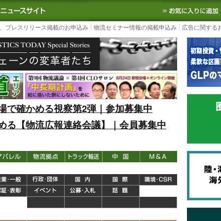
S TODAY｜国内最大の物流ニュースサイト
3PL, SCMなど国内外の最新の物流
、プレスリリース掲載のお申込み
物流セミナー情報の掲載申込み
広告に関する
場で確かめる視察第2弾｜参加募集中
める【物流広報連絡会議】｜会員募集中