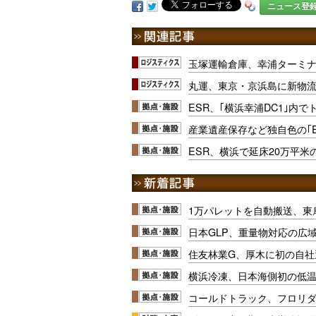
ニュース登
玉塚運輸倉庫、幸浦ターミ
丸運、東京・京浜島に新物
ESR、｢横浜幸浦DC1｣内で
産業遺産保存など独自色の｢E
ESR、横浜で延床20万平米
1万パレットを自動搬送、東
日本GLP、重量物対応の広
住友林業G、厚木に初の自社
横浜冷凍、日本海側初の低
コールドトラック、フロリ