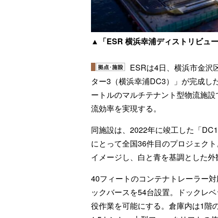
▲「ESR 横浜幸浦ディストリビュ
ESRは4日、横浜市金沢
ター3（横浜幸浦DC3）」が完成し
ートルのマルチテナント型物流施設
流効率を実現する。
同施設は、2022年に竣工した「DC
にとって全国36件目のプロジェク
イメージし、白と青を基調とした外
40フィートのコンテナトレーラー
ックバースを54台設置。ドックレベ
役作業を可能にする。倉庫内は1階の