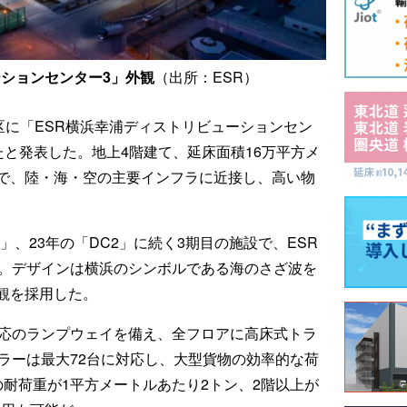
ーションセンター3」外観
（出所：ESR）
区に「ESR横浜幸浦ディストリビューションセン
たと発表した。地上4階建て、延床面積16万平方メ
で、陸・海・空の主要インフラに近接し、高い物
1」、23年の「DC2」に続く3期目の施設で、ESR
ト。デザインは横浜のシンボルである海のさざ波を
観を採用した。
対応のランプウェイを備え、全フロアに高床式トラ
ラーは最大72台に対応し、大型貨物の効率的な荷
耐荷重が1平方メートルあたり2トン、2階以上が