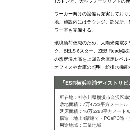
1.5トンと、大型フォークリフトの
ワーカー向けの設備も充実しており、
地。施設内にはラウンジ、託児所、
ワー室も完備する。
環境負荷低減のため、太陽光発電を導入
ク、BELS 6スター、ZEB Rea
の想定浸水高を上回る倉庫床レベル
オフィスや倉庫の照明・給排水機能
「ESR横浜幸浦ディストリビ
所在地：神奈川県横浜市金沢区幸浦1
敷地面積：7万4722平方メートル
延床面積：16万5263平方メート
構造：地上4階建て・PCaPC造
用途地域：工業地域