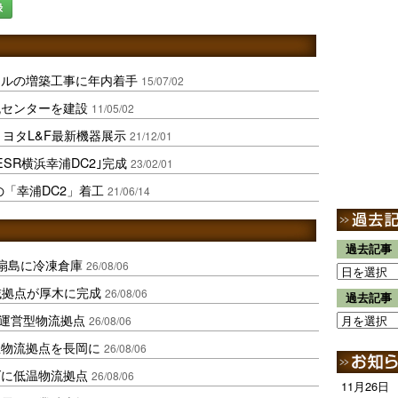
録
ナルの増築工事に年内着手
15/07/02
流センターを建設
11/05/02
トヨタL&F最新機器展示
21/12/01
SR横浜幸浦DC2｣完成
23/02/01
の「幸浦DC2」着工
21/06/14
過去記事
扇島に冷凍倉庫
26/08/06
域拠点が厚木に完成
26/08/06
過去記事
運営型物流拠点
26/08/06
温物流拠点を長岡に
26/08/06
ダに低温物流拠点
26/08/06
11月26日