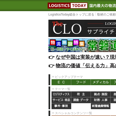
LOGISTIC
LogisticsToday総合トップに戻る
取材のご依頼
👉️
なぜ中国は実装が速い？現
👉️
物流の価値「伝える力」高
ピックアップテーマ
テーマ一覧
スペシャルコンテンツ一覧