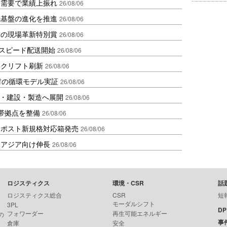
送需要で業績上振れ
26/08/06
流基盤の進化を推進
26/08/06
賞の現場革新特別賞
26/08/06
しスピード配送開始
26/08/06
ークリフト刷新
26/08/06
材の循環モデル実証
26/08/06
物流・建設・製造へ展開
26/08/06
帯拠点を整備
26/08/06
クポスト新規格対応箱発売
26/08/06
・アジア向け伸長
26/08/06
ロジスティクス
環境・CSR
話
ロジスティクス総合
CSR
短
モーダルシフト
3PL
D
フォワーダー
再生可能エネルギー
の
事
倉庫
安全