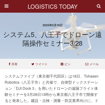
LOGISTICS TODAY
2025年3月19日
システム5、八王子でドローン遠
隔操作セミナー3/28
共有
ツイート
ピン
メール
システムファイブ（東京都千代田区）は18日、Tohasen
Robotics（八王子市）と共催で、自律型ドックステーシ
ョン「DJI Dock 3」を用いたドローンの遠隔フライト体
験セミナーを3月28日13時から東京都八王子市で開催す
ると発表した。建設・点検・測量・防災業界向けに、ド