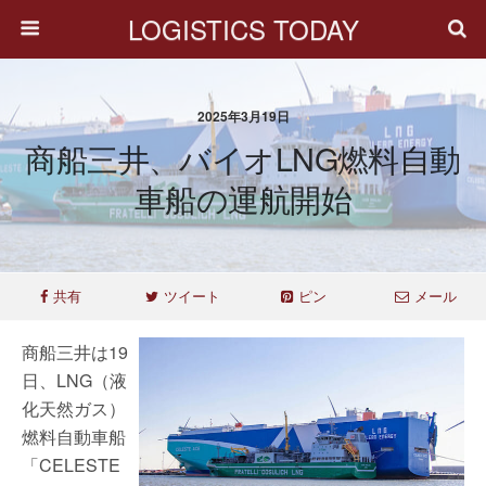
LOGISTICS TODAY
2025年3月19日
商船三井、バイオLNG燃料自動
車船の運航開始
共有
ツイート
ピン
メール
商船三井は19
日、LNG（液
化天然ガス）
燃料自動車船
「CELESTE