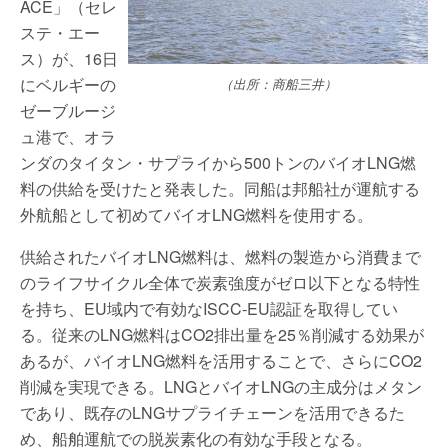
ACE」（セレ
ステ・エー
ス）が、16日
にベルギーの
（出所：商船三井）
ゼーブルージ
ュ港で、オラ
ンダのタイタン・サプライから500トンのバイオLNG燃
料の供給を受けたと発表した。同船は邦船社が運航する
外航船として初めてバイオLNG燃料を使用する。
供給されたバイオLNG燃料は、燃料の製造から消費まで
のライフサイクル全体で炭素強度がゼロ以下となる特性
を持ち、EU域内で有効なISCC-EU認証を取得してい
る。従来のLNG燃料はCO2排出量を25％削減する効果が
あるが、バイオLNG燃料を活用することで、さらにCO2
削減を実現できる。LNGとバイオLNGの主成分はメタン
であり、既存のLNGサプライチェーンを活用できるた
め、船舶運航での脱炭素化の有効な手段となる。