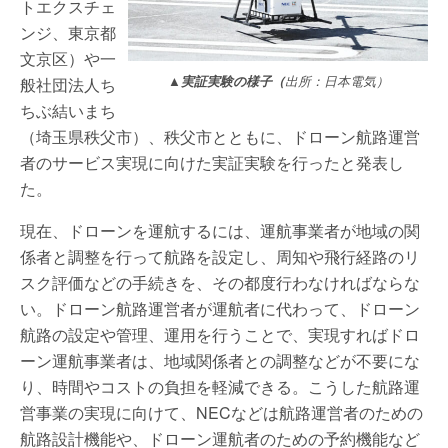
トエクスチェ
ンジ、東京都
文京区）や一
▲
実証実験の様子（
出所：日本電気）
般社団法人ち
ちぶ結いまち
（埼玉県秩父市）、秩父市とともに、ドローン航路運営
者のサービス実現に向けた実証実験を行ったと発表し
た。
現在、ドローンを運航するには、運航事業者が地域の関
係者と調整を行って航路を設定し、周知や飛行経路のリ
スク評価などの手続きを、その都度行わなければならな
い。ドローン航路運営者が運航者に代わって、ドローン
航路の設定や管理、運用を行うことで、実現すればドロ
ーン運航事業者は、地域関係者との調整などが不要にな
り、時間やコストの負担を軽減できる。こうした航路運
営事業の実現に向けて、NECなどは航路運営者のための
航路設計機能や、ドローン運航者のための予約機能など