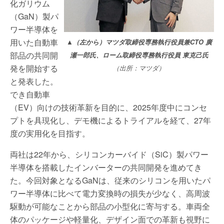
化ガリウム
（GaN）製パ
ワー半導体を
用いた自動車
▲（左から）マツダ取締役専務執行役員兼CTO 廣
部品の共同開
瀬一郎氏、ローム取締役専務執行役員 東克己氏
発を開始する
（出所：マツダ）
と発表した。
でき自動車
（EV）向けの技術革新を目的に、2025年度中にコンセ
プトを具現化し、デモ機によるトライアルを経て、27年
度の実用化を目指す。
両社は22年から、シリコンカーバイド（SiC）製パワー
半導体を搭載したインバーターの共同開発を進めてき
た。今回対象となるGaNは、従来のシリコンを用いたパ
ワー半導体に比べて電力変換時の損失が少なく、高周波
駆動が可能なことから部品の小型化に寄与する。車両全
体のパッケージや軽量化、デザイン面での革新も視野に