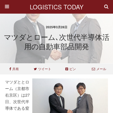
LOGISTICS TODAY
2025年3月28日
マツダとローム､次世代半導体活
用の自動車部品開発
共有
ツイート
ピン
メール
マツダととロ
ーム（京都市
右京区）は27
日、次世代半
導体である窒