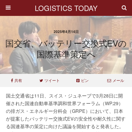
LOGISTICS TODAY
2025年4月14日
国交省、バッテリー交換式EVの
国際基準策定へ
共有
ツイート
ピン
メール
国土交通省は11日、スイス・ジュネーブで3月28日に開
催された国連自動車基準調和世界フォーラム（WP.29）
の排ガス・エネルギー分科会（GRPE）において、日本
が提案したバッテリー交換式EVの安全性や耐久性に関す
る国連基準の策定に向けた議論を開始すると発表した。