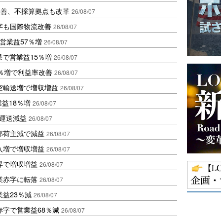
に改善、不採算拠点も改革
26/08/07
字も国際物流改善
26/08/07
営業益57％増
26/08/07
果で営業益15％増
26/08/07
2％増で利益率改善
26/08/07
空輸送増で増収増益
26/08/07
業益18％増
26/08/07
も運送減益
26/08/07
部荷主減で減益
26/08/07
入増で増収増益
26/08/07
昇で増収増益
26/08/07
業赤字に転落
26/08/07
益23％減
26/08/07
赤字で営業益68％減
26/08/07