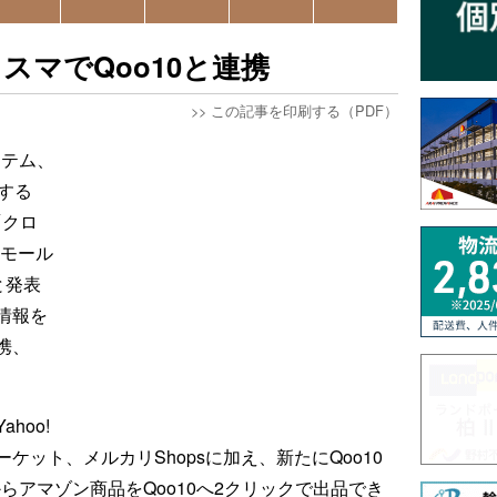
スマでQoo10と連携
>>
この記事を印刷する（PDF）
ステム、
する
「クロ
のモール
と発表
情報を
携、
hoo!
ーケット、メルカリShopsに加え、新たにQoo10
らアマゾン商品をQoo10へ2クリックで出品でき