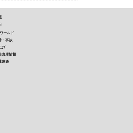
題
報
Pワールド
件・事故
上げ
着倉庫情報
速道路