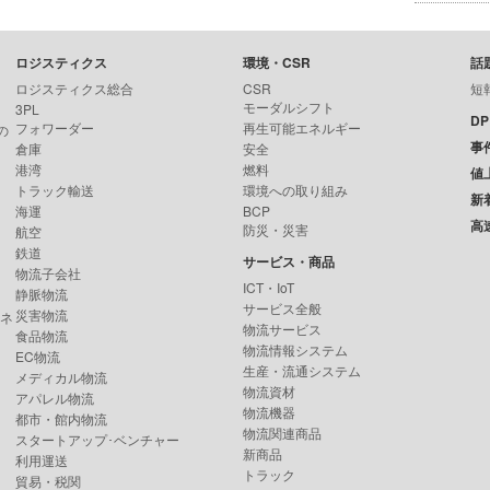
ロジスティクス
環境・CSR
話
ロジスティクス総合
CSR
短
モーダルシフト
3PL
D
フォワーダー
再生可能エネルギー
の
事
倉庫
安全
港湾
燃料
値
トラック輸送
環境への取り組み
新
海運
BCP
高
防災・災害
航空
鉄道
サービス・商品
物流子会社
ICT・IoT
静脈物流
サービス全般
災害物流
ンネ
物流サービス
食品物流
物流情報システム
EC物流
生産・流通システム
メディカル物流
物流資材
アパレル物流
物流機器
都市・館内物流
物流関連商品
スタートアップ･ベンチャー
新商品
利用運送
トラック
貿易・税関