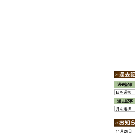
過去記事
過去記事
11月26日