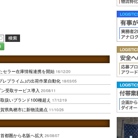
録
たセラー在庫情報連携を開始
16/12/20
プレプライム｣の出荷作業自動化
18/03/05
ゾン受取サービス導入
20/08/11
取扱いブランド100種超え
17/12/19
佐賀県鳥栖市に新物流拠点
11/10/26
、首都圏から名阪へ拡大
26/08/07