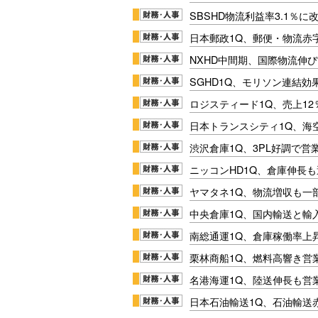
SBSHD物流利益率3.1％
日本郵政1Q、郵便・物流赤
NXHD中間期、国際物流伸び
SGHD1Q、モリソン連結効
ロジスティード1Q、売上1
日本トランスシティ1Q、海
渋沢倉庫1Q、3PL好調で営
ニッコンHD1Q、倉庫伸長
ヤマタネ1Q、物流増収も一
中央倉庫1Q、国内輸送と輸
南総通運1Q、倉庫稼働率上
栗林商船1Q、燃料高響き営
名港海運1Q、陸送伸長も営業
日本石油輸送1Q、石油輸送