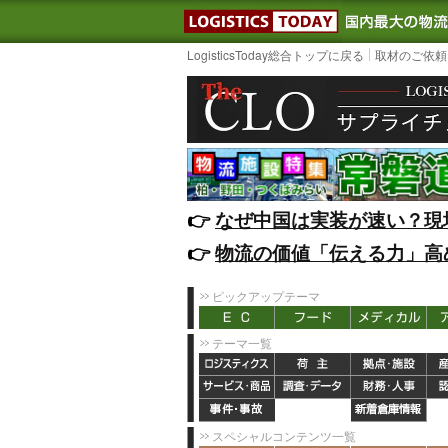
LOGISTIC
LogisticsToday総合トップに戻る
取材のご依頼
👉️
なぜ中国は実装が速い？現
👉️
物流の価値「伝える力」高
ピックアップテーマ
テーマ一覧
スペシャルコンテンツ一覧