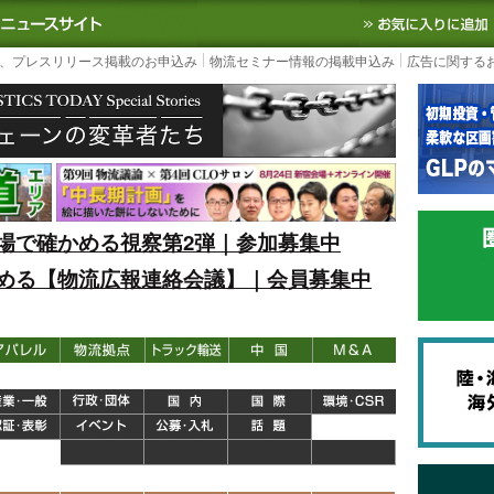
S TODAY｜国内最大の物流ニュースサイト
3PL, SCMなど国内外の最新の物流
、プレスリリース掲載のお申込み
物流セミナー情報の掲載申込み
広告に関する
場で確かめる視察第2弾｜参加募集中
める【物流広報連絡会議】｜会員募集中