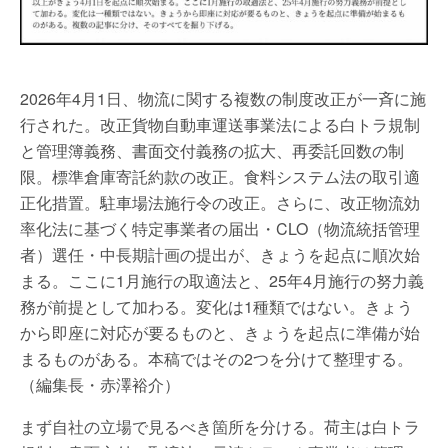
2026年4月1日、物流に関する複数の制度改正が一斉に施
行された。改正貨物自動車運送事業法による白トラ規制
と管理簿義務、書面交付義務の拡大、再委託回数の制
限。標準倉庫寄託約款の改正。食料システム法の取引適
正化措置。駐車場法施行令の改正。さらに、改正物流効
率化法に基づく特定事業者の届出・CLO（物流統括管理
者）選任・中長期計画の提出が、きょうを起点に順次始
まる。ここに1月施行の取適法と、25年4月施行の努力義
務が前提として加わる。変化は1種類ではない。きょう
から即座に対応が要るものと、きょうを起点に準備が始
まるものがある。本稿ではその2つを分けて整理する。
（編集長・赤澤裕介）
まず自社の立場で見るべき箇所を分ける。荷主は白トラ