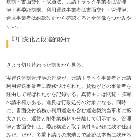
規制・書面交付・取適法、元請トラック事業者は管理
簿・再委託制限、利用運送事業者は書面交付・管理簿、
倉庫事業者は約款改正から確認すると全体像をつかみや
すい。
即日変化と段階的移行
きょう切り替わった制度から見る。
実運送体制管理簿の作成が、元請トラック事業者と元請
利用運送事業者に義務づけられた。貨物がどの事業者を
経由して運ばれたかを記録する。真荷主には閲覧・謄写
の請求権がある。違反は行政処分の対象になる。同時
に、書面交付義務が利用運送を含む運送契約当事者に拡
大された。運賃と附帯業務料を分離して明示する。管理
簿と書面交付は、委託構造と取引条件を記録に残す仕組
みだ。だが、多重下請けの末端まで証跡は本当に残せる