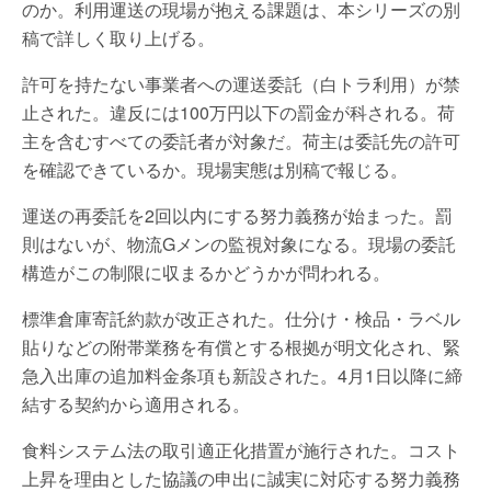
のか。利用運送の現場が抱える課題は、本シリーズの別
稿で詳しく取り上げる。
許可を持たない事業者への運送委託（白トラ利用）が禁
止された。違反には100万円以下の罰金が科される。荷
主を含むすべての委託者が対象だ。荷主は委託先の許可
を確認できているか。現場実態は別稿で報じる。
運送の再委託を2回以内にする努力義務が始まった。罰
則はないが、物流Gメンの監視対象になる。現場の委託
構造がこの制限に収まるかどうかが問われる。
標準倉庫寄託約款が改正された。仕分け・検品・ラベル
貼りなどの附帯業務を有償とする根拠が明文化され、緊
急入出庫の追加料金条項も新設された。4月1日以降に締
結する契約から適用される。
食料システム法の取引適正化措置が施行された。コスト
上昇を理由とした協議の申出に誠実に対応する努力義務