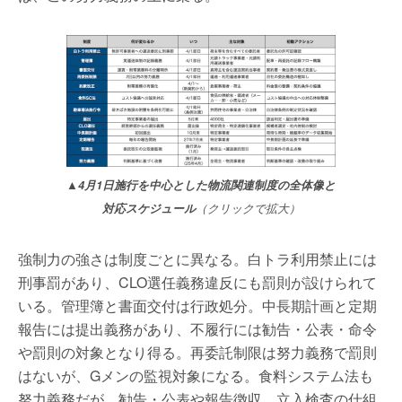
▲4月1日施行を中心とした物流関連制度の全体像と
対応スケジュール
（クリックで拡大）
強制力の強さは制度ごとに異なる。白トラ利用禁止には
刑事罰があり、CLO選任義務違反にも罰則が設けられて
いる。管理簿と書面交付は行政処分。中長期計画と定期
報告には提出義務があり、不履行には勧告・公表・命令
や罰則の対象となり得る。再委託制限は努力義務で罰則
はないが、Gメンの監視対象になる。食料システム法も
努力義務だが、勧告・公表や報告徴収、立入検査の仕組