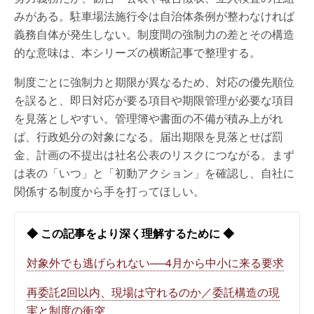
みがある。駐車場法施行令は自治体条例が整わなければ
義務自体が発生しない。制度間の強制力の差とその構造
的な意味は、本シリーズの横断記事で整理する。
制度ごとに強制力と期限が異なるため、対応の優先順位
を誤ると、即日対応が要る項目や期限管理が必要な項目
を見落としやすい。管理簿や書面の不備が積み上がれ
ば、行政処分の対象になる。届出期限を見落とせば罰
金、計画の不提出は社名公表のリスクにつながる。まず
は表の「いつ」と「初動アクション」を確認し、自社に
関係する制度から手を打ってほしい。
◆ この記事をより深く理解するために ◆
対象外でも逃げられない──4月から中小に来る要求
再委託2回以内、現場は守れるのか／委託構造の現
実と制度の衝突