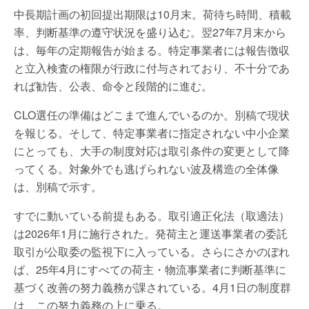
中長期計画の初回提出期限は10月末。荷待ち時間、積載
率、判断基準の遵守状況を盛り込む。翌27年7月末から
は、毎年の定期報告が始まる。特定事業者には報告徴収
と立入検査の権限が行政に付与されており、不十分であ
れば勧告、公表、命令と段階的に進む。
CLO選任の準備はどこまで進んでいるのか。別稿で現状
を報じる。そして、特定事業者に指定されない中小企業
にとっても、大手の制度対応は取引条件の変更として降
ってくる。対象外でも逃げられない波及構造の全体像
は、別稿で示す。
すでに動いている前提もある。取引適正化法（取適法）
は2026年1月に施行された。発荷主と運送事業者の委託
取引が公取委の監視下に入っている。さらにさかのぼれ
ば、25年4月にすべての荷主・物流事業者に判断基準に
基づく改善の努力義務が課されている。4月1日の制度群
は、この努力義務の上に乗る。