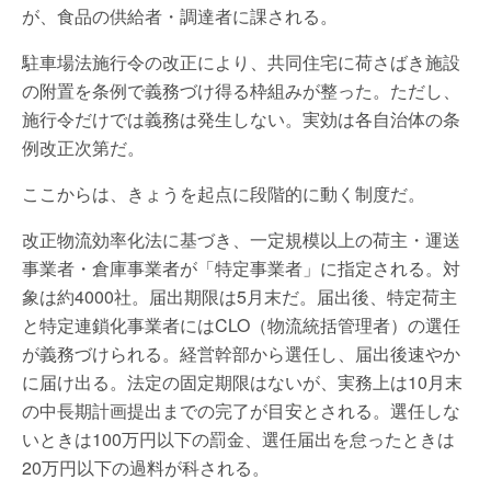
が、食品の供給者・調達者に課される。
駐車場法施行令の改正により、共同住宅に荷さばき施設
の附置を条例で義務づけ得る枠組みが整った。ただし、
施行令だけでは義務は発生しない。実効は各自治体の条
例改正次第だ。
ここからは、きょうを起点に段階的に動く制度だ。
改正物流効率化法に基づき、一定規模以上の荷主・運送
事業者・倉庫事業者が「特定事業者」に指定される。対
象は約4000社。届出期限は5月末だ。届出後、特定荷主
と特定連鎖化事業者にはCLO（物流統括管理者）の選任
が義務づけられる。経営幹部から選任し、届出後速やか
に届け出る。法定の固定期限はないが、実務上は10月末
の中長期計画提出までの完了が目安とされる。選任しな
いときは100万円以下の罰金、選任届出を怠ったときは
20万円以下の過料が科される。