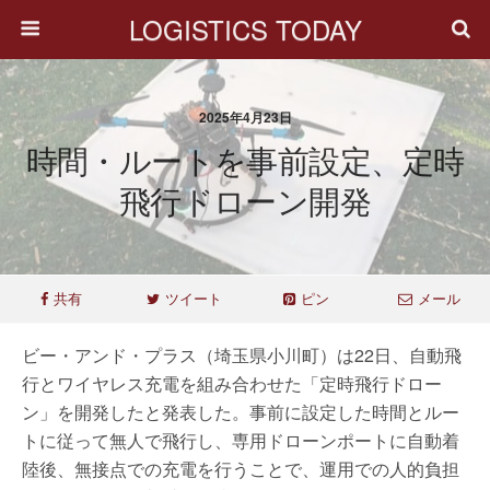
LOGISTICS TODAY
2025年4月23日
時間・ルートを事前設定、定時
飛行ドローン開発
共有
ツイート
ピン
メール
ビー・アンド・プラス（埼玉県小川町）は22日、自動飛
行とワイヤレス充電を組み合わせた「定時飛行ドロー
ン」を開発したと発表した。事前に設定した時間とルー
トに従って無人で飛行し、専用ドローンポートに自動着
陸後、無接点での充電を行うことで、運用での人的負担