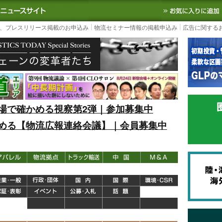
S TODAY｜国内最大の物流ニュースサイト
3PL, SCMなど国内外の最新の物流
、プレスリリース掲載のお申込み
物流セミナー情報の掲載申込み
広告に関する
場で確かめる視察第2弾｜参加募集中
める【物流広報連絡会議】｜会員募集中