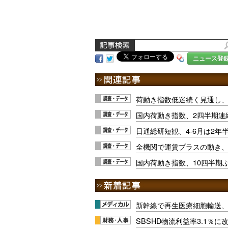
ニュース登
荷動き指数低迷続く見通し
国内荷動き指数、2四半期連
日通総研短観、4-6月は2年
全機関で運賃プラスの動き
国内荷動き指数、10四半期
新幹線で再生医療細胞輸送
SBSHD物流利益率3.1％