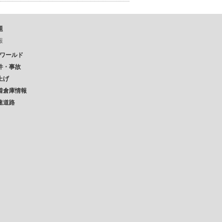
題
報
Pワールド
件・事故
上げ
着倉庫情報
速道路