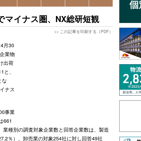
でマイナス圏、NX総研短観
>>
この記事を印刷する（PDF）
4月30
の企業物
け出荷
1と、
とな
マイナス
00事業
661
％。業種別の調査対象企業数と回答企業数は、製造
27.2％）、卸売業の対象254社に対し回答49社