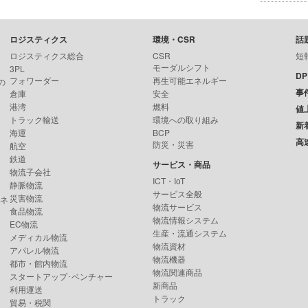
ロジスティクス
環境・CSR
話
ロジスティクス総合
CSR
短
モーダルシフト
3PL
D
フォワーダー
再生可能エネルギー
の
事
倉庫
安全
港湾
燃料
値
トラック輸送
環境への取り組み
新
海運
BCP
高
防災・災害
航空
鉄道
サービス・商品
物流子会社
ICT・IoT
静脈物流
サービス全般
災害物流
ンネ
物流サービス
食品物流
物流情報システム
EC物流
生産・流通システム
メディカル物流
物流資材
アパレル物流
物流機器
都市・館内物流
物流関連商品
スタートアップ･ベンチャー
新商品
利用運送
トラック
貿易・税関