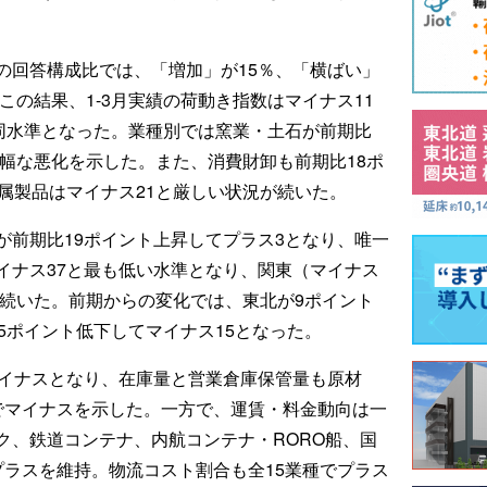
の回答構成比では、「増加」が15％、「横ばい」
この結果、1-3月実績の荷動き指数はマイナス11
）と同水準となった。業種別では窯業・土石が前期比
大幅な悪化を示した。また、消費財卸も前期比18ポ
属製品はマイナス21と厳しい状況が続いた。
が前期比19ポイント上昇してプラス3となり、唯一
イナス37と最も低い水準となり、関東（マイナス
と続いた。前期からの変化では、東北が9ポイント
5ポイント低下してマイナス15となった。
マイナスとなり、在庫量と営業倉庫保管量も原材
でマイナスを示した。一方で、運賃・料金動向は一
ク、鉄道コンテナ、内航コンテナ・RORO船、国
プラスを維持。物流コスト割合も全15業種でプラス