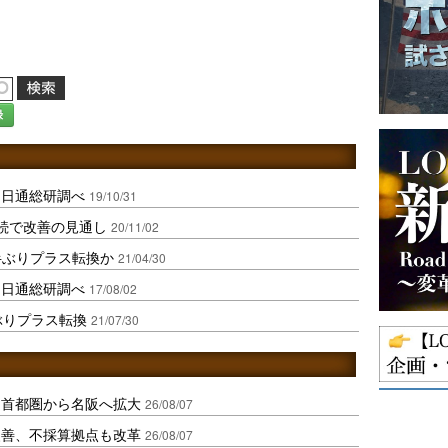
録
、日通総研調べ
19/10/31
続で改善の見通し
20/11/02
半ぶりプラス転換か
21/04/30
、日通総研調べ
17/08/02
ぶりプラス転換
21/07/30
、首都圏から名阪へ拡大
26/08/07
に改善、不採算拠点も改革
26/08/07