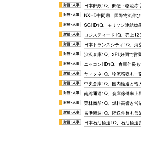
日本郵政1Q、郵便・物流赤
NXHD中間期、国際物流伸び
SGHD1Q、モリソン連結効
ロジスティード1Q、売上1
日本トランスシティ1Q、海
渋沢倉庫1Q、3PL好調で営
ニッコンHD1Q、倉庫伸長
ヤマタネ1Q、物流増収も一
中央倉庫1Q、国内輸送と輸
南総通運1Q、倉庫稼働率上
栗林商船1Q、燃料高響き営
名港海運1Q、陸送伸長も営業
日本石油輸送1Q、石油輸送