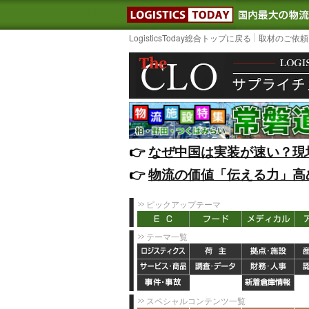
LOGISTIC
LogisticsToday総合トップに戻る
取材のご依頼
👉️
なぜ中国は実装が速い？現
👉️
物流の価値「伝える力」高
ピックアップテーマ
テーマ一覧
スペシャルコンテンツ一覧