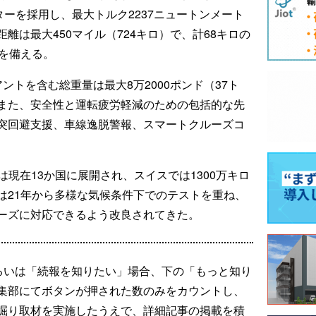
ターを採用し、最大トルク2237ニュートンメート
離は最大450マイル（724キロ）で、計68キロの
クを備える。
ントを含む総重量は最大8万2000ポンド（37ト
また、安全性と運転疲労軽減のための包括的な先
突回避支援、車線逸脱警報、スマートクルーズコ
Cellは現在13か国に展開され、スイスでは1300万キロ
は21年から多様な気候条件下でのテストを重ね、
ーズに対応できるよう改良されてきた。
るいは「続報を知りたい」場合、下の「もっと知り
集部にてボタンが押された数のみをカウントし、
掘り取材を実施したうえで、詳細記事の掲載を積