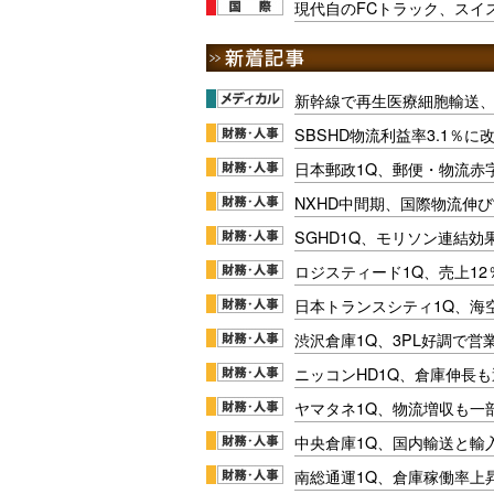
現代自のFCトラック、スイス
新幹線で再生医療細胞輸送
SBSHD物流利益率3.1％
日本郵政1Q、郵便・物流赤
NXHD中間期、国際物流伸び
SGHD1Q、モリソン連結効
ロジスティード1Q、売上1
日本トランスシティ1Q、海
渋沢倉庫1Q、3PL好調で営
ニッコンHD1Q、倉庫伸長
ヤマタネ1Q、物流増収も一
中央倉庫1Q、国内輸送と輸
南総通運1Q、倉庫稼働率上