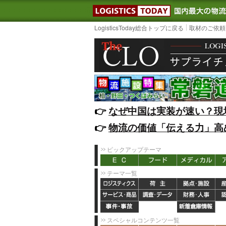
LOGISTIC
LogisticsToday総合トップに戻る
取材のご依頼
👉️
なぜ中国は実装が速い？現
👉️
物流の価値「伝える力」高
ピックアップテーマ
テーマ一覧
スペシャルコンテンツ一覧