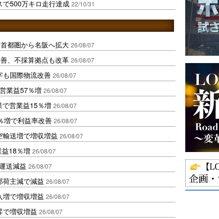
で500万キロ走行達成
22/10/31
、首都圏から名阪へ拡大
26/08/07
に改善、不採算拠点も改革
26/08/07
字も国際物流改善
26/08/07
営業益57％増
26/08/07
果で営業益15％増
26/08/07
2％増で利益率改善
26/08/07
空輸送増で増収増益
26/08/07
業益18％増
26/08/07
も運送減益
26/08/07
部荷主減で減益
26/08/07
入増で増収増益
26/08/07
昇で増収増益
26/08/07