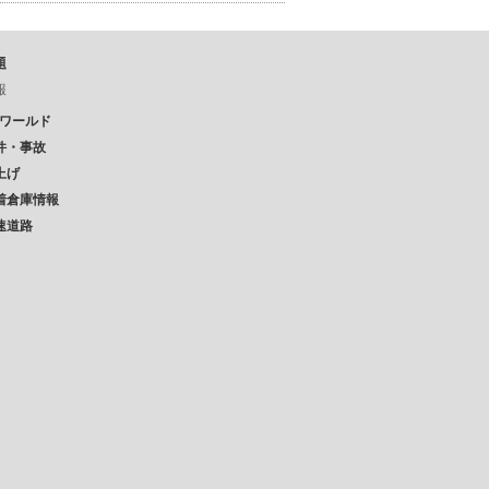
題
報
Pワールド
件・事故
上げ
着倉庫情報
速道路