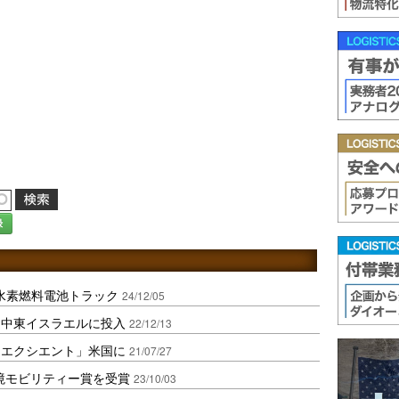
録
水素燃料電池トラック
24/12/05
を中東イスラエルに投入
22/12/13
「エクシエント」米国に
21/07/27
境モビリティー賞を受賞
23/10/03