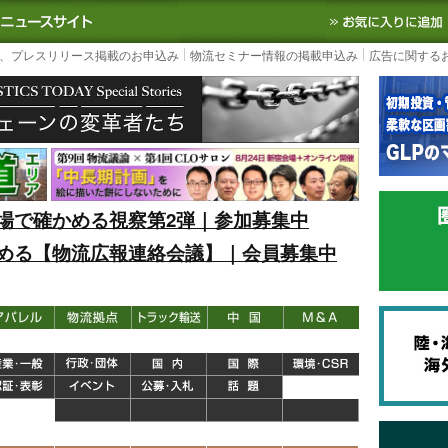
S TODAY｜国内最大の物流ニュースサイト
3PL, SCMなど国内外の最新の物流
、プレスリリース掲載のお申込み
物流セミナー情報の掲載申込み
広告に関する
場で確かめる視察第2弾｜参加募集中
める【物流広報連絡会議】｜会員募集中