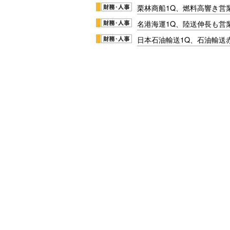
栗林商船1Q、燃料高響き営
名港海運1Q、陸送伸長も営業
日本石油輸送1Q、石油輸送