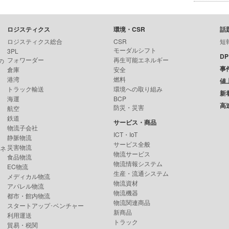
ロジスティクス
環境・CSR
話
ロジスティクス総合
CSR
短
モーダルシフト
3PL
D
フォワーダー
再生可能エネルギー
の
事
倉庫
安全
港湾
燃料
値
トラック輸送
環境への取り組み
新
海運
BCP
高
防災・災害
航空
鉄道
サービス・商品
物流子会社
ICT・IoT
静脈物流
サービス全般
災害物流
ンネ
物流サービス
食品物流
物流情報システム
EC物流
生産・流通システム
メディカル物流
物流資材
アパレル物流
物流機器
都市・館内物流
物流関連商品
スタートアップ･ベンチャー
新商品
利用運送
トラック
貿易・税関