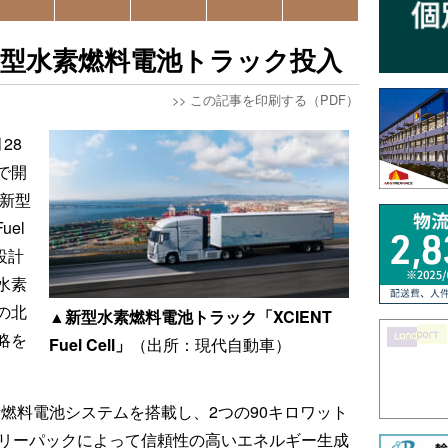
新型水素燃料電池トラック投入
>>
この記事を印刷する（PDF）
28
で開
、新型
uel
設計
水素
の北
▲新型水素燃料電池トラック「XCIENT
略を
Fuel Cell」
（出所：現代自動車）
水素燃料電池システムを搭載し、2つの90キロワット
テリーパックによって信頼性の高いエネルギー生成