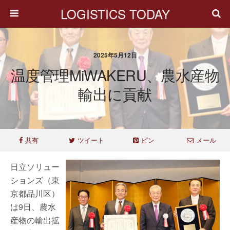
LOGISTICS TODAY
2025年5月12日
温度管理MiWAKERU、農水産物
輸出に貢献
共有
ツイート
ピン
メール
日立ソリュー
ションズ（東
京都品川区）
は9日、農水
産物の輸出拡