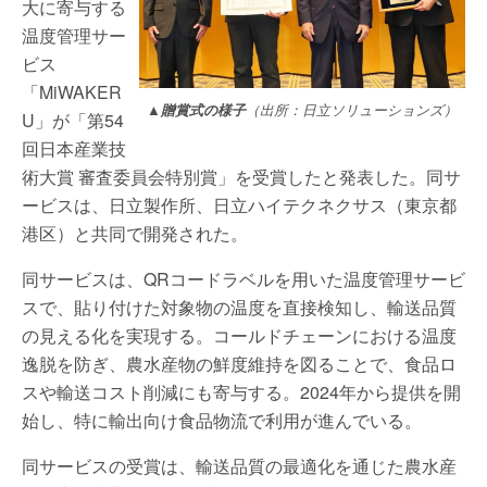
大に寄与する
温度管理サー
ビス
「MiWAKER
▲贈賞式の様子
（出所：日立ソリューションズ）
U」が「第54
回日本産業技
術大賞 審査委員会特別賞」を受賞したと発表した。同サ
ービスは、日立製作所、日立ハイテクネクサス（東京都
港区）と共同で開発された。
同サービスは、QRコードラベルを用いた温度管理サービ
スで、貼り付けた対象物の温度を直接検知し、輸送品質
の見える化を実現する。コールドチェーンにおける温度
逸脱を防ぎ、農水産物の鮮度維持を図ることで、食品ロ
スや輸送コスト削減にも寄与する。2024年から提供を開
始し、特に輸出向け食品物流で利用が進んでいる。
同サービスの受賞は、輸送品質の最適化を通じた農水産