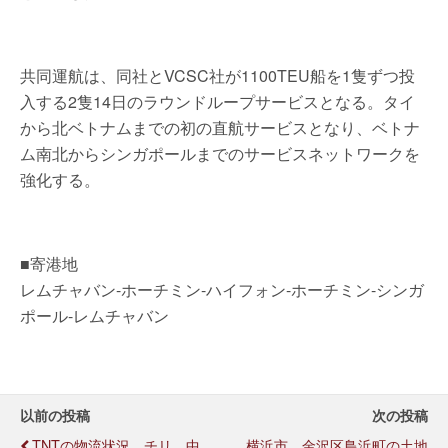
共同運航は、同社とVCSC社が1100TEU船を1隻ずつ投
入する2隻14日のラウンドループサービスとなる。タイ
から北ベトナムまでの初の直航サービスとなり、ベトナ
ム南北からシンガポールまでのサービスネットワークを
強化する。
■寄港地
レムチャバン-ホーチミン-ハイフォン-ホーチミン-シンガ
ポール-レムチャバン
以前の投稿
次の投稿
TNTの物流状況、チリ、中
横浜市、金沢区鳥浜町の土地