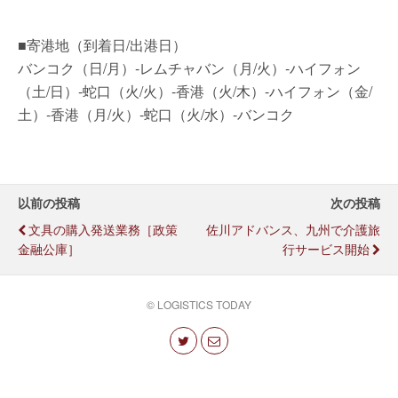
■寄港地（到着日/出港日）
バンコク（日/月）-レムチャバン（月/火）-ハイフォン
（土/日）-蛇口（火/火）-香港（火/木）-ハイフォン（金/
土）-香港（月/火）-蛇口（火/水）-バンコク
以前の投稿
次の投稿
文具の購入発送業務［政策
佐川アドバンス、九州で介護旅
金融公庫］
行サービス開始
© LOGISTICS TODAY